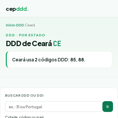
cep
ddd.
Início
›
DDD
›
Ceará
DDD · POR ESTADO
DDD de Ceará
CE
Ceará usa
2
códigos DDD:
85
,
88
.
BUSCAR DDD OU DDI
Ir
Cidade, código ou país.