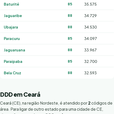
85
Baturité
35.575
88
Jaguaribe
34.729
88
Ubajara
34.530
85
Paracuru
34.097
88
Jaguaruana
33.967
85
Paraipaba
32.700
88
Bela Cruz
32.593
DDD em Ceará
Ceará (CE), na região Nordeste, é atendido por
2
códigos de
área. Para ligar de outro estado para uma cidade de CE,