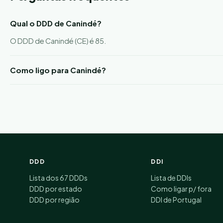
Qual o DDD de Canindé?
O DDD de Canindé (CE) é 85.
Como ligo para Canindé?
DDD
DDI
Lista dos 67 DDDs
Lista de DDIs
DDD por estado
Como ligar p/ fora
DDD por região
DDI de Portugal