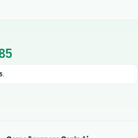
85
5
.