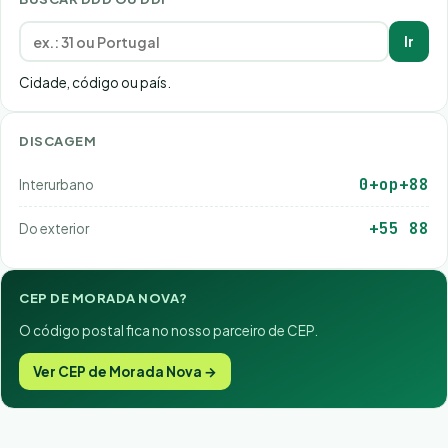
Ir
Cidade, código ou país.
DISCAGEM
0+op+88
Interurbano
+55 88
Do exterior
CEP DE MORADA NOVA?
O código postal fica no nosso parceiro de CEP.
Ver CEP de Morada Nova →