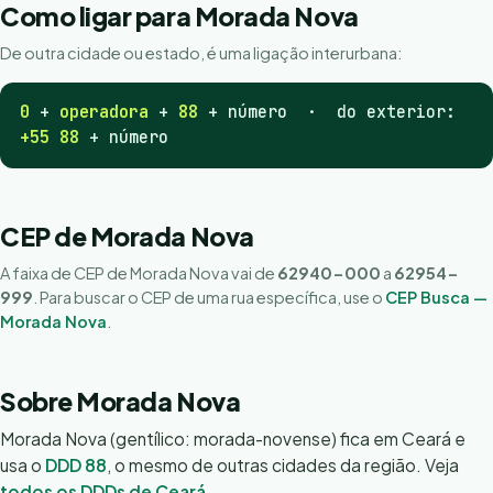
Como ligar para Morada Nova
De outra cidade ou estado, é uma ligação interurbana:
0
+
operadora
+
88
+ número · do exterior:
+55 88
+ número
CEP de Morada Nova
A faixa de CEP de Morada Nova vai de
62940-000
a
62954-
999
. Para buscar o CEP de uma rua específica, use o
CEP Busca —
Morada Nova
.
Sobre Morada Nova
Morada Nova (gentílico: morada-novense) fica em Ceará e
usa o
DDD 88
, o mesmo de outras cidades da região. Veja
todos os DDDs de Ceará
.