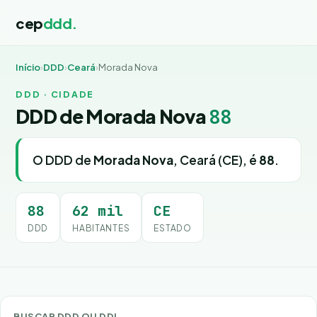
cep
ddd.
Início
›
DDD
›
Ceará
›
Morada Nova
DDD · CIDADE
DDD de Morada Nova
88
O DDD de
Morada Nova
, Ceará (CE), é
88
.
88
62 mil
CE
DDD
HABITANTES
ESTADO
BUSCAR DDD OU DDI