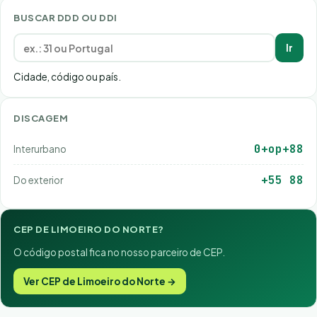
BUSCAR DDD OU DDI
Ir
Cidade, código ou país.
DISCAGEM
0+op+88
Interurbano
+55 88
Do exterior
CEP DE LIMOEIRO DO NORTE?
O código postal fica no nosso parceiro de CEP.
Ver CEP de Limoeiro do Norte →