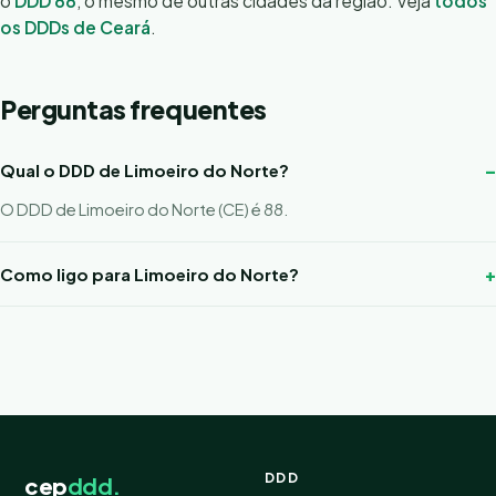
o
DDD 88
, o mesmo de outras cidades da região. Veja
todos
os DDDs de Ceará
.
Perguntas frequentes
Qual o DDD de Limoeiro do Norte?
O DDD de Limoeiro do Norte (CE) é 88.
Como ligo para Limoeiro do Norte?
DDD
cep
ddd.