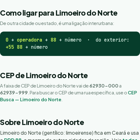
Como ligar para Limoeiro do Norte
De outra cidade ou estado, é uma ligação interurbana:
0
+
operadora
+
88
+ número · do exterior:
+55 88
+ número
CEP de Limoeiro do Norte
A faixa de CEP de Limoeiro do Norte vai de
62930-000
a
62939-999
. Para buscar o CEP de uma rua específica, use o
CEP
Busca — Limoeiro do Norte
.
Sobre Limoeiro do Norte
Limoeiro do Norte (gentílico: limoeirense) fica em Ceará e usa