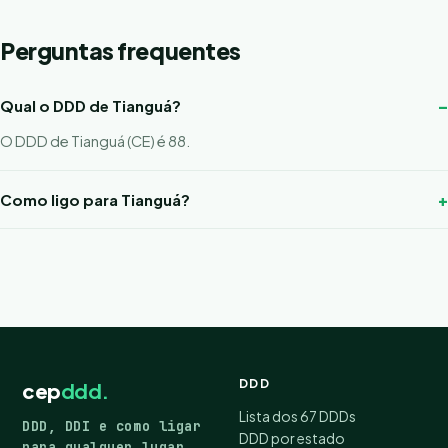
Perguntas frequentes
Qual o DDD de Tianguá?
O DDD de Tianguá (CE) é 88.
Como ligo para Tianguá?
DDD
cep
ddd.
Lista dos 67 DDDs
DDD, DDI e como ligar
DDD por estado
para qualquer lugar