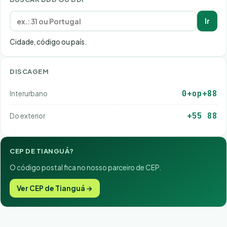
Ir
Cidade, código ou país.
DISCAGEM
0+op+88
Interurbano
+55 88
Do exterior
CEP DE TIANGUÁ?
O código postal fica no nosso parceiro de CEP.
Ver CEP de Tianguá →