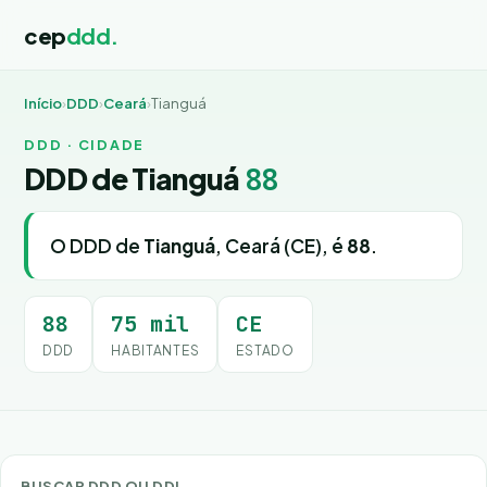
cep
ddd.
Início
›
DDD
›
Ceará
›
Tianguá
DDD · CIDADE
DDD de Tianguá
88
O DDD de
Tianguá
, Ceará (CE), é
88
.
88
75 mil
CE
DDD
HABITANTES
ESTADO
BUSCAR DDD OU DDI