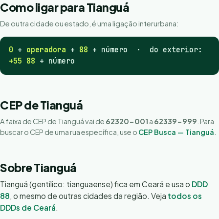
Como ligar para Tianguá
De outra cidade ou estado, é uma ligação interurbana:
0
+
operadora
+
88
+ número · do exterior:
+55 88
+ número
CEP de Tianguá
A faixa de CEP de Tianguá vai de
62320-001
a
62339-999
. Para
buscar o CEP de uma rua específica, use o
CEP Busca — Tianguá
.
Sobre Tianguá
Tianguá (gentílico: tianguaense) fica em Ceará e usa o
DDD
88
, o mesmo de outras cidades da região. Veja
todos os
DDDs de Ceará
.