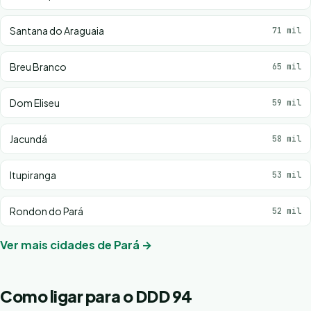
Santana do Araguaia
71 mil
Breu Branco
65 mil
Dom Eliseu
59 mil
Jacundá
58 mil
Itupiranga
53 mil
Rondon do Pará
52 mil
Ver mais cidades de Pará →
Como ligar para o DDD 94