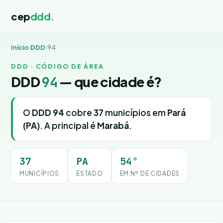
cep
ddd.
Início
›
DDD
›
94
DDD · CÓDIGO DE ÁREA
DDD
94
— que cidade é?
O
DDD 94
cobre
37
municípios em
Pará
(PA)
. A principal é
Marabá
.
37
PA
54º
MUNICÍPIOS
ESTADO
EM Nº DE CIDADES