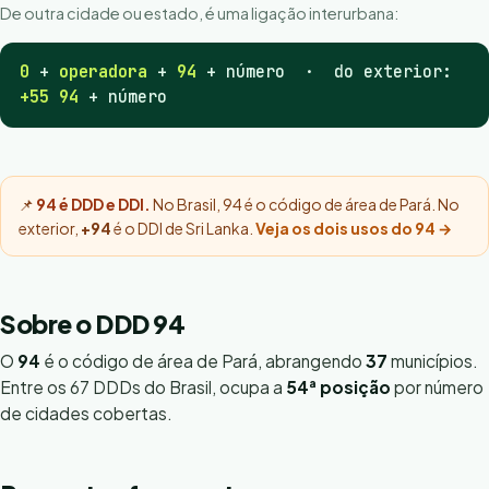
De outra cidade ou estado, é uma ligação interurbana:
0
+
operadora
+
94
+ número · do exterior:
+55 94
+ número
📌
94 é DDD e DDI.
No Brasil, 94 é o código de área de Pará. No
exterior,
+94
é o DDI de Sri Lanka.
Veja os dois usos do 94 →
Sobre o DDD 94
O
94
é o código de área de Pará, abrangendo
37
municípios.
Entre os 67 DDDs do Brasil, ocupa a
54ª posição
por número
de cidades cobertas.