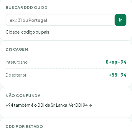
BUSCAR DDD OU DDI
Ir
Cidade, código ou país.
DISCAGEM
0+op+94
Interurbano
+55 94
Do exterior
NÃO CONFUNDA
+94 também é o
DDI
de Sri Lanka.
Ver DDI 94 →
DDD POR ESTADO