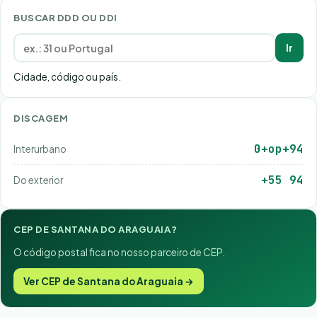
BUSCAR DDD OU DDI
Ir
Cidade, código ou país.
DISCAGEM
0+op+94
Interurbano
+55 94
Do exterior
CEP DE SANTANA DO ARAGUAIA?
O código postal fica no nosso parceiro de CEP.
Ver CEP de Santana do Araguaia →