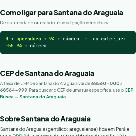
Como ligar para Santana do Araguaia
De outra cidade ou estado, é uma ligação interurbana:
0
+
operadora
+
94
+ número · do exterior:
+55 94
+ número
CEP de Santana do Araguaia
A faixa de CEP de Santana do Araguaia vai de
68560-000
a
68564-999
. Para buscar o CEP de uma rua específica, use o
CEP
Busca — Santana do Araguaia
.
Sobre Santana do Araguaia
Santana do Araguaia (gentílico: araguaiense) fica em Pará e