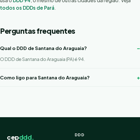
usa o
DDD 94
, o mesmo de outras cidades da região. Veja
todos os DDDs de Pará
.
Perguntas frequentes
Qual o DDD de Santana do Araguaia?
O DDD de Santana do Araguaia (PA) é 94.
Como ligo para Santana do Araguaia?
DDD
cep
ddd.