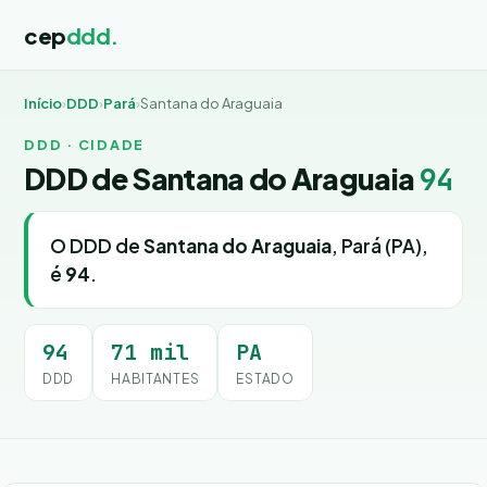
cep
ddd.
Início
›
DDD
›
Pará
›
Santana do Araguaia
DDD · CIDADE
DDD de Santana do Araguaia
94
O DDD de
Santana do Araguaia
, Pará (PA),
é
94
.
94
71 mil
PA
DDD
HABITANTES
ESTADO