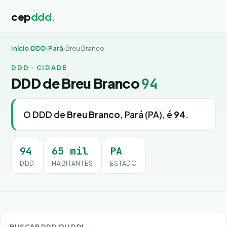
cep
ddd.
Início
›
DDD
›
Pará
›
Breu Branco
DDD · CIDADE
DDD de Breu Branco
94
O DDD de
Breu Branco
, Pará (PA), é
94
.
94
65 mil
PA
DDD
HABITANTES
ESTADO
BUSCAR DDD OU DDI