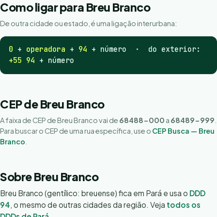
Como ligar para Breu Branco
De outra cidade ou estado, é uma ligação interurbana:
0
+
operadora
+
94
+ número · do exterior:
+55 94
+ número
CEP de Breu Branco
A faixa de CEP de Breu Branco vai de
68488-000
a
68489-999
.
Para buscar o CEP de uma rua específica, use o
CEP Busca — Breu
Branco
.
Sobre Breu Branco
Breu Branco (gentílico: breuense) fica em Pará e usa o
DDD
94
, o mesmo de outras cidades da região. Veja
todos os
DDDs de Pará
.