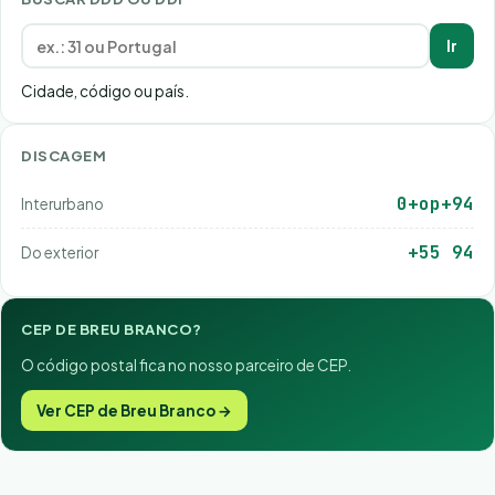
Ir
Cidade, código ou país.
DISCAGEM
0+op+94
Interurbano
+55 94
Do exterior
CEP DE BREU BRANCO?
O código postal fica no nosso parceiro de CEP.
Ver CEP de Breu Branco →