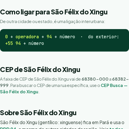
Como ligar para São Félix do Xingu
De outra cidade ou estado, é uma ligação interurbana:
0
+
operadora
+
94
+ número · do exterior:
+55 94
+ número
CEP de São Félix do Xingu
A faixa de CEP de São Félix do Xingu vai de
68380-000
a
68382-
999
. Para buscar o CEP de uma rua específica, use o
CEP Busca —
São Félix do Xingu
.
Sobre São Félix do Xingu
São Félix do Xingu (gentílico: xinguense) fica em Pará e usa o