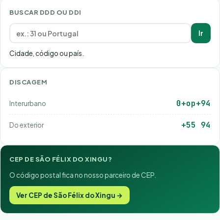
BUSCAR DDD OU DDI
Ir
Cidade, código ou país.
DISCAGEM
0+op+94
Interurbano
+55 94
Do exterior
CEP DE SÃO FÉLIX DO XINGU?
O código postal fica no nosso parceiro de CEP.
Ver CEP de São Félix do Xingu →