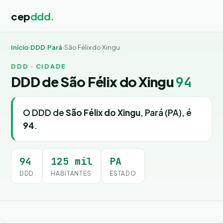
cep
ddd.
Início
›
DDD
›
Pará
›
São Félix do Xingu
DDD · CIDADE
DDD de São Félix do Xingu
94
O DDD de
São Félix do Xingu
, Pará (PA), é
94
.
94
125 mil
PA
DDD
HABITANTES
ESTADO