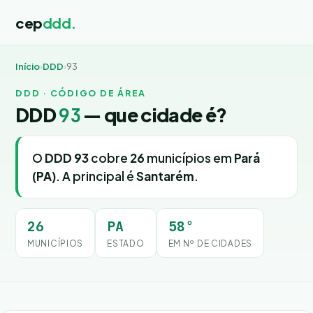
cep
ddd.
Início
›
DDD
›
93
DDD · CÓDIGO DE ÁREA
DDD
93
— que cidade é?
O
DDD 93
cobre
26
municípios em
Pará
(PA)
. A principal é
Santarém
.
26
PA
58º
MUNICÍPIOS
ESTADO
EM Nº DE CIDADES