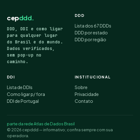
DDD
cep
ddd.
Lista dos 67 DDDs
DDD, DDI e como ligar
DDD por estado
para qualquer lugar
DDD por região
do Brasil e do mundo.
Dados verificados,
sem pop-up no
caminho.
DDI
INSTITUCIONAL
Lista de DDIs
Sobre
Como ligar p/ fora
Privacidade
DDI de Portugal
Contato
parte da rede Atlas de Dados Brasil
© 2026 cepddd — informativo; confira sempre com sua
operadora.