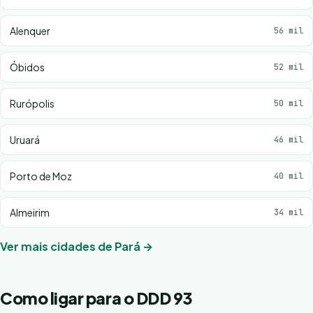
Alenquer
56 mil
Óbidos
52 mil
Rurópolis
50 mil
Uruará
46 mil
Porto de Moz
40 mil
Almeirim
34 mil
Ver mais cidades de Pará →
Como ligar para o DDD 93