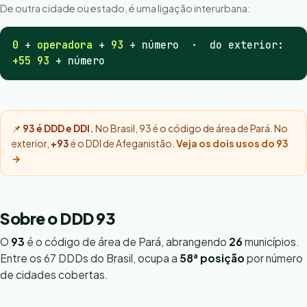
De outra cidade ou estado, é uma ligação interurbana:
0
+
operadora
+
93
+ número · do exterior:
+55 93
+ número
📌
93 é DDD e DDI.
No Brasil, 93 é o código de área de Pará. No
exterior,
+93
é o DDI de Afeganistão.
Veja os dois usos do 93
→
Sobre o DDD 93
O
93
é o código de área de Pará, abrangendo
26
municípios.
Entre os 67 DDDs do Brasil, ocupa a
58ª posição
por número
de cidades cobertas.