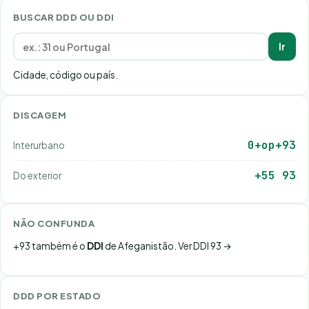
BUSCAR DDD OU DDI
Ir
Cidade, código ou país.
DISCAGEM
0+op+93
Interurbano
+55 93
Do exterior
NÃO CONFUNDA
+93 também é o
DDI
de Afeganistão.
Ver DDI 93 →
DDD POR ESTADO