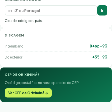
Ir
Cidade, código ou país.
DISCAGEM
0+op+93
Interurbano
+55 93
Do exterior
CEP DE ORIXIMINÁ?
O código postal fica no nosso parceiro de CEP.
Ver CEP de Oriximiná →