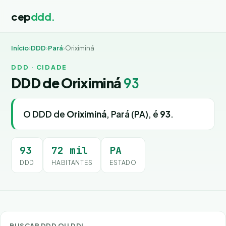
cep
ddd.
Início
›
DDD
›
Pará
›
Oriximiná
DDD · CIDADE
DDD de Oriximiná
93
O DDD de
Oriximiná
, Pará (PA), é
93
.
93
72 mil
PA
DDD
HABITANTES
ESTADO
BUSCAR DDD OU DDI