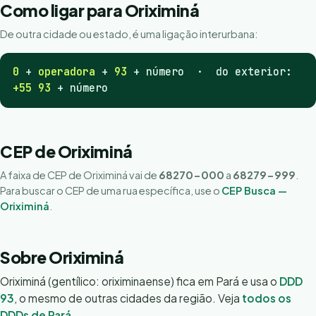
Como ligar para Oriximiná
De outra cidade ou estado, é uma ligação interurbana:
0
+
operadora
+
93
+ número · do exterior:
+55 93
+ número
CEP de Oriximiná
A faixa de CEP de Oriximiná vai de
68270-000
a
68279-999
.
Para buscar o CEP de uma rua específica, use o
CEP Busca —
Oriximiná
.
Sobre Oriximiná
Oriximiná (gentílico: oriximinaense) fica em Pará e usa o
DDD
93
, o mesmo de outras cidades da região. Veja
todos os
DDDs de Pará
.