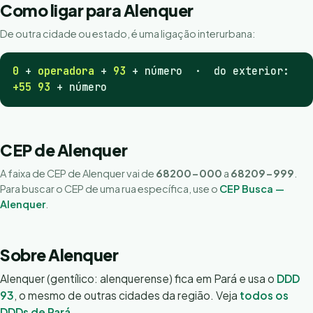
Como ligar para Alenquer
De outra cidade ou estado, é uma ligação interurbana:
0
+
operadora
+
93
+ número · do exterior:
+55 93
+ número
CEP de Alenquer
A faixa de CEP de Alenquer vai de
68200-000
a
68209-999
.
Para buscar o CEP de uma rua específica, use o
CEP Busca —
Alenquer
.
Sobre Alenquer
Alenquer (gentílico: alenquerense) fica em Pará e usa o
DDD
93
, o mesmo de outras cidades da região. Veja
todos os
DDDs de Pará
.