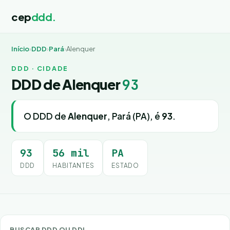
cep
ddd.
Início
›
DDD
›
Pará
›
Alenquer
DDD · CIDADE
DDD de Alenquer
93
O DDD de
Alenquer
, Pará (PA), é
93
.
93
56 mil
PA
DDD
HABITANTES
ESTADO
BUSCAR DDD OU DDI