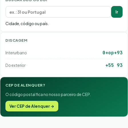
Ir
Cidade, código ou país.
DISCAGEM
0+op+93
Interurbano
+55 93
Do exterior
CEP DE ALENQUER?
O código postal fica no nosso parceiro de CEP.
Ver CEP de Alenquer →