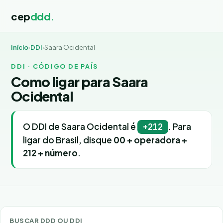
cep
ddd.
Início
›
DDI
›
Saara Ocidental
DDI · CÓDIGO DE PAÍS
Como ligar para Saara
Ocidental
O DDI de Saara Ocidental é
. Para
+212
ligar do Brasil, disque
00 + operadora +
212 + número
.
BUSCAR DDD OU DDI