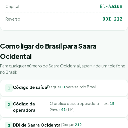
El-Aaiun
Capital
DDI 212
Reverso
Como ligar do Brasil para Saara
Ocidental
Para qualquer número de Saara Ocidental, a partir de um telefone
no Brasil:
Código de saída
Disque
00
para sair do Brasil.
Código da
O prefixo da sua operadora — ex.:
15
(Vivo),
41
(TIM).
operadora
DDI de Saara Ocidental
Disque
212
.