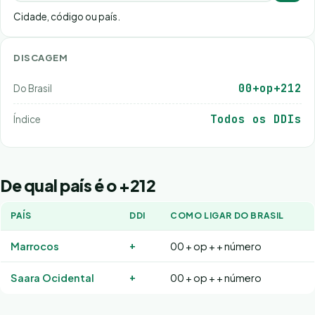
Cidade, código ou país.
DISCAGEM
00+op+212
Do Brasil
Todos os DDIs
Índice
De qual país é o +212
PAÍS
DDI
COMO LIGAR DO BRASIL
+
Marrocos
00 + op + + número
+
Saara Ocidental
00 + op + + número