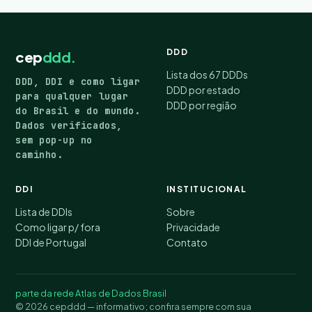
DDD
cep
ddd.
Lista dos 67 DDDs
DDD, DDI e como ligar
DDD por estado
para qualquer lugar
DDD por região
do Brasil e do mundo.
Dados verificados,
sem pop-up no
caminho.
DDI
INSTITUCIONAL
Lista de DDIs
Sobre
Como ligar p/ fora
Privacidade
DDI de Portugal
Contato
parte da rede Atlas de Dados Brasil
© 2026 cepddd — informativo; confira sempre com sua