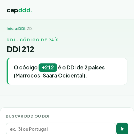
cep
ddd.
Início
›
DDI
›
212
DDI · CÓDIGO DE PAÍS
DDI 212
O código
é o DDI de
2 países
+212
(Marrocos, Saara Ocidental).
BUSCAR DDD OU DDI
Ir