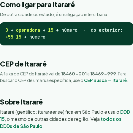
Como ligar para Itararé
De outra cidade ou estado, é uma ligação interurbana:
0
+
operadora
+
15
+ número · do exterior:
+55 15
+ número
CEP de Itararé
A faixa de CEP de Itararé vai de
18460-001
a
18469-999
. Para
buscar o CEP de uma rua específica, use o
CEP Busca — Itararé
.
Sobre Itararé
Itararé (gentílico: itarareense) fica em São Paulo e usa o
DDD
15
, o mesmo de outras cidades da região. Veja
todos os
DDDs de São Paulo
.