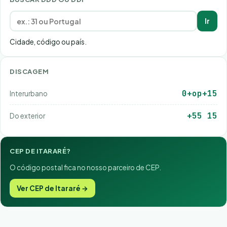
Ir
Cidade, código ou país.
DISCAGEM
0+op+15
Interurbano
+55 15
Do exterior
CEP DE ITARARÉ?
O código postal fica no nosso parceiro de CEP.
Ver CEP de Itararé →