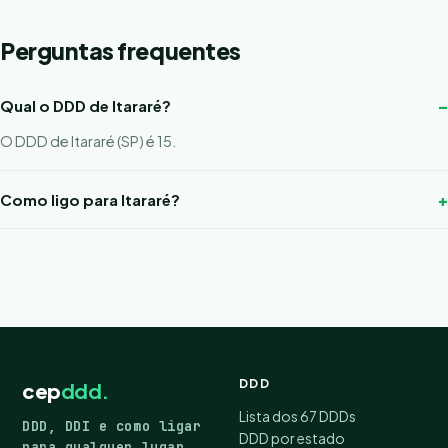
Perguntas frequentes
Qual o DDD de Itararé?
O DDD de Itararé (SP) é 15.
Como ligo para Itararé?
DDD
cep
ddd.
Lista dos 67 DDDs
DDD, DDI e como ligar
DDD por estado
para qualquer lugar