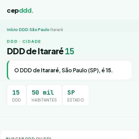
cep
ddd.
Início
›
DDD
›
São Paulo
›
Itararé
DDD · CIDADE
DDD de Itararé
15
O DDD de
Itararé
, São Paulo (SP), é
15
.
15
50 mil
SP
DDD
HABITANTES
ESTADO
BUSCAR DDD OU DDI