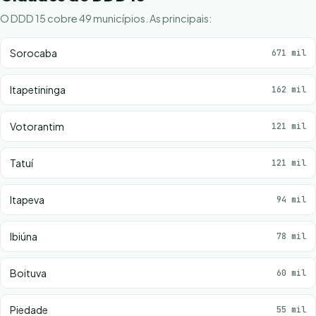
O DDD 15 cobre 49 municípios. As principais:
Sorocaba
671 mil
Itapetininga
162 mil
Votorantim
121 mil
Tatuí
121 mil
Itapeva
94 mil
Ibiúna
78 mil
Boituva
60 mil
Piedade
55 mil