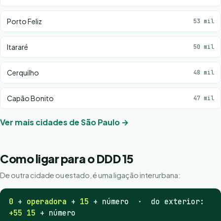
Porto Feliz
53 mil
Itararé
50 mil
Cerquilho
48 mil
Capão Bonito
47 mil
Ver mais cidades de São Paulo →
Como ligar para o DDD 15
De outra cidade ou estado, é uma ligação interurbana:
0
+
operadora
+
15
+ número · do exterior:
+55 15
+ número