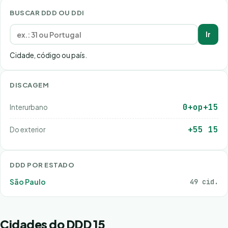
BUSCAR DDD OU DDI
Ir
Cidade, código ou país.
DISCAGEM
0+op+15
Interurbano
+55 15
Do exterior
DDD POR ESTADO
São Paulo
49 cid.
Cidades do DDD 15