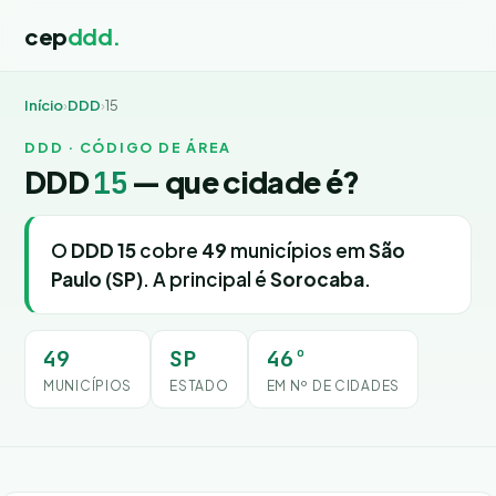
cep
ddd.
Início
›
DDD
›
15
DDD · CÓDIGO DE ÁREA
DDD
15
— que cidade é?
O
DDD 15
cobre
49
municípios em
São
Paulo (SP)
. A principal é
Sorocaba
.
49
SP
46º
MUNICÍPIOS
ESTADO
EM Nº DE CIDADES