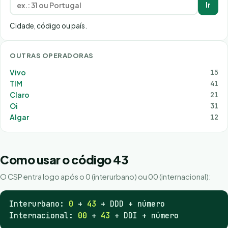
Ir
Cidade, código ou país.
OUTRAS OPERADORAS
Vivo
15
TIM
41
Claro
21
Oi
31
Algar
12
Como usar o código 43
O CSP entra logo após o 0 (interurbano) ou 00 (internacional):
Interurbano:
0
+
43
+ DDD + número
Internacional:
00
+
43
+ DDI + número