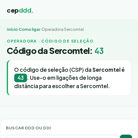
cep
ddd.
Início
›
Como ligar
›
Operadora Sercomtel
OPERADORA · CÓDIGO DE SELEÇÃO
Código da Sercomtel:
43
O código de seleção (CSP) da
Sercomtel
é
. Use-o em ligações de longa
43
distância para escolher a Sercomtel.
BUSCAR DDD OU DDI