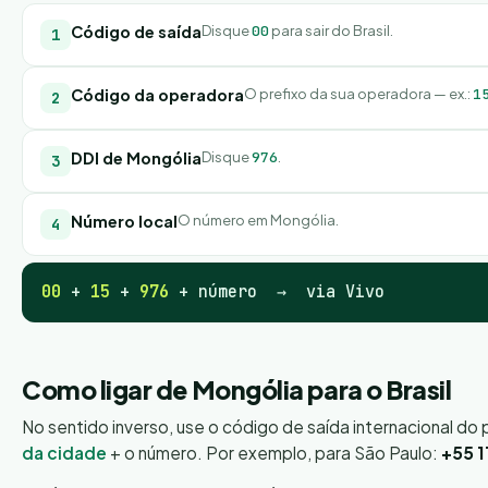
Código de saída
Disque
00
para sair do Brasil.
Código da operadora
O prefixo da sua operadora — ex.:
1
DDI de Mongólia
Disque
976
.
Número local
O número em Mongólia.
00
+
15
+
976
+ número → via Vivo
Como ligar de Mongólia para o Brasil
No sentido inverso, use o código de saída internacional do 
da cidade
+ o número. Por exemplo, para São Paulo:
+55 1