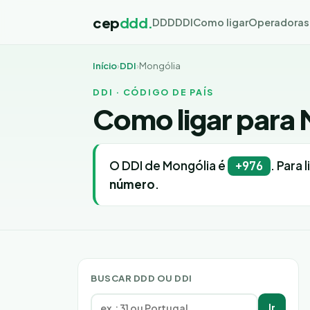
cep
ddd.
DDD
DDI
Como ligar
Operadoras
Início
›
DDI
›
Mongólia
DDI · CÓDIGO DE PAÍS
Como ligar para 
O DDI de Mongólia é
. Para 
+976
número
.
BUSCAR DDD OU DDI
Ir