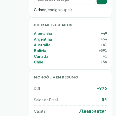
Cidade, código ou país.
DDI MAIS BUSCADOS
Alemanha
+49
Argentina
+54
Austrália
+61
Bolívia
+591
Canadá
+1
Chile
+56
MONGÓLIA EM RESUMO
+976
DDI
00
Saída do Brasil
Ulaanbaatar
Capital