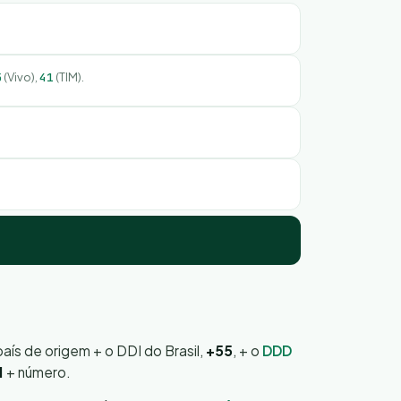
5
(Vivo),
41
(TIM).
país de origem + o DDI do Brasil,
+55
, + o
DDD
1
+ número.