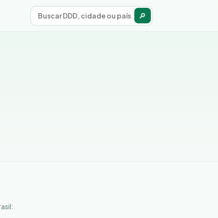
🔎
asil: