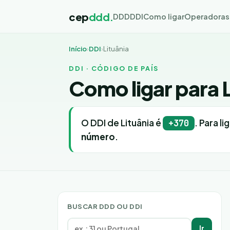
cep
ddd.
DDD
DDI
Como ligar
Operadoras
Início
›
DDI
›
Lituânia
DDI · CÓDIGO DE PAÍS
Como ligar para 
O DDI de Lituânia é
. Para l
+370
número
.
BUSCAR DDD OU DDI
Ir