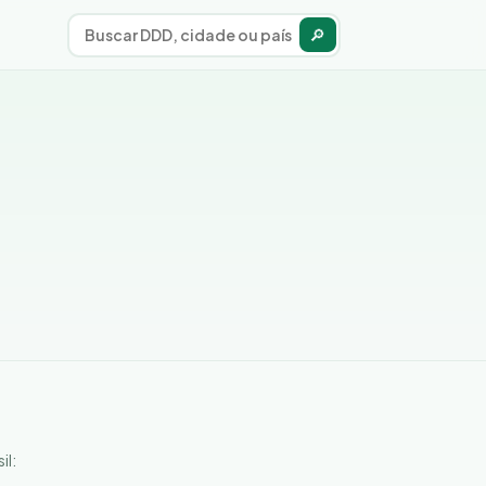
🔎
il: