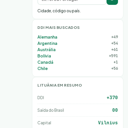
Cidade, código ou país.
DDI MAIS BUSCADOS
Alemanha
+49
Argentina
+54
Austrália
+61
Bolívia
+591
Canadá
+1
Chile
+56
LITUÂNIA EM RESUMO
+370
DDI
00
Saída do Brasil
Vilnius
Capital