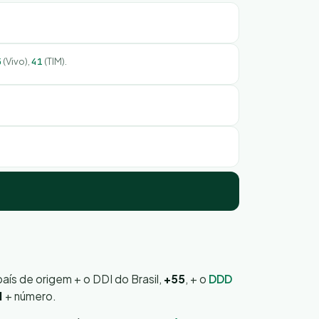
5
(Vivo),
41
(TIM).
país de origem + o DDI do Brasil,
+55
, + o
DDD
1
+ número.