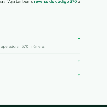
onais. Veja também o
reverso do código 370
e
 + operadora + 370 + número.