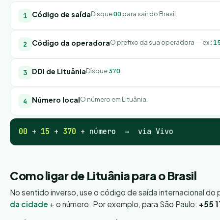
Código de saída
Disque
00
para sair do Brasil.
Código da operadora
O prefixo da sua operadora — ex.:
1
DDI de Lituânia
Disque
370
.
Número local
O número em Lituânia.
00
+
15
+
370
+ número → via Vivo
Como ligar de Lituânia para o Brasil
No sentido inverso, use o código de saída internacional do 
da cidade
+ o número. Por exemplo, para São Paulo:
+55 1