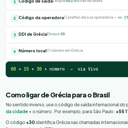
Código de saída
Disque
00
para sair do Brasil.
Código da operadora
O prefixo da sua operadora — ex.:
1
DDI de Grécia
Disque
30
.
Número local
O número em Grécia.
00
+
15
+
30
+ número → via Vivo
Como ligar de Grécia para o Brasil
No sentido inverso, use o código de saída internacional do 
da cidade
+ o número. Por exemplo, para São Paulo:
+55 1
O código
+30
identifica Grécia nas chamadas internaciona