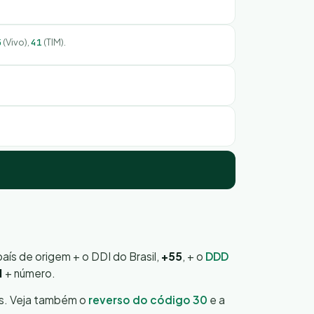
5
(Vivo),
41
(TIM).
país de origem + o DDI do Brasil,
+55
, + o
DDD
1
+ número.
is. Veja também o
reverso do código 30
e a