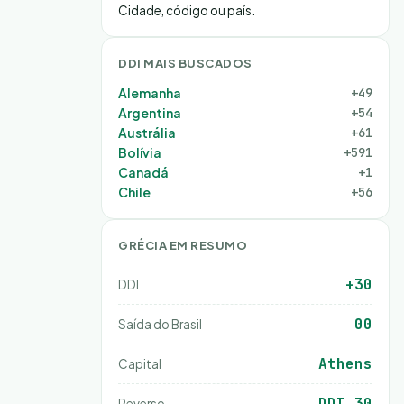
Cidade, código ou país.
DDI MAIS BUSCADOS
Alemanha
+49
Argentina
+54
Austrália
+61
Bolívia
+591
Canadá
+1
Chile
+56
GRÉCIA EM RESUMO
+30
DDI
00
Saída do Brasil
Athens
Capital
DDI 30
Reverso