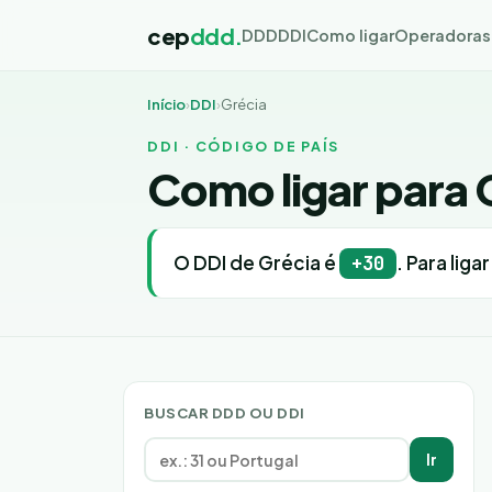
cep
ddd.
DDD
DDI
Como ligar
Operadoras
Início
›
DDI
›
Grécia
DDI · CÓDIGO DE PAÍS
Como ligar para 
O DDI de Grécia é
. Para liga
+30
BUSCAR DDD OU DDI
Ir