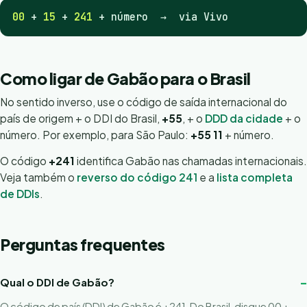
00
+
15
+
241
+ número → via Vivo
Como ligar de Gabão para o Brasil
No sentido inverso, use o código de saída internacional do
país de origem + o DDI do Brasil,
+55
, + o
DDD da cidade
+ o
número. Por exemplo, para São Paulo:
+55 11
+ número.
O código
+241
identifica Gabão nas chamadas internacionais.
Veja também o
reverso do código 241
e a
lista completa
de DDIs
.
Perguntas frequentes
Qual o DDI de Gabão?
O código de país (DDI) de Gabão é +241. Do Brasil, disque 00 +