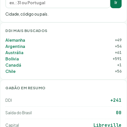
Ir
Cidade, código ou país.
DDI MAIS BUSCADOS
Alemanha
+49
Argentina
+54
Austrália
+61
Bolívia
+591
Canadá
+1
Chile
+56
GABÃO EM RESUMO
+241
DDI
00
Saída do Brasil
Libreville
Capital