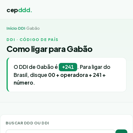
cep
ddd.
Início
›
DDI
›
Gabão
DDI · CÓDIGO DE PAÍS
Como ligar para Gabão
O DDI de Gabão é
. Para ligar do
+241
Brasil, disque
00 + operadora + 241 +
número
.
BUSCAR DDD OU DDI