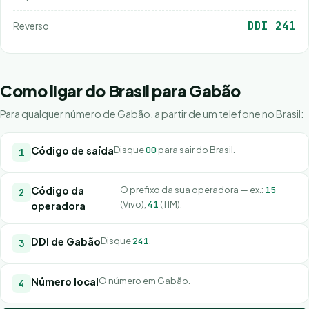
DDI 241
Reverso
Como ligar do Brasil para Gabão
Para qualquer número de Gabão, a partir de um telefone no Brasil:
Código de saída
Disque
00
para sair do Brasil.
Código da
O prefixo da sua operadora — ex.:
15
(Vivo),
41
(TIM).
operadora
DDI de Gabão
Disque
241
.
Número local
O número em Gabão.