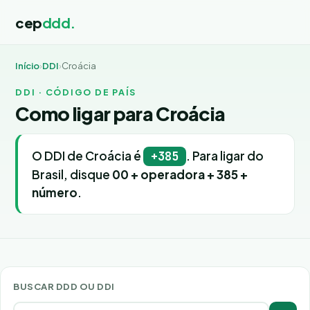
cep
ddd.
Início
›
DDI
›
Croácia
DDI · CÓDIGO DE PAÍS
Como ligar para Croácia
O DDI de Croácia é
. Para ligar do
+385
Brasil, disque
00 + operadora + 385 +
número
.
BUSCAR DDD OU DDI