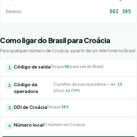
DDI 385
Reverso
Como ligar do Brasil para Croácia
Para qualquer número de Croácia, a partir de um telefone no Brasil:
Código de saída
Disque
00
para sair do Brasil.
Código da
O prefixo da sua operadora — ex.:
15
(Vivo),
41
(TIM).
operadora
DDI de Croácia
Disque
385
.
Número local
O número em Croácia.