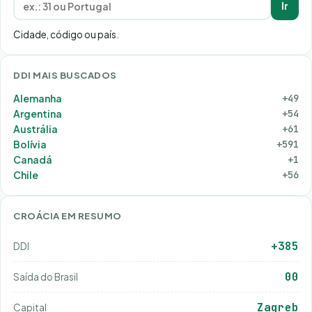
Ir
Cidade, código ou país.
DDI MAIS BUSCADOS
Alemanha
+49
Argentina
+54
Austrália
+61
Bolívia
+591
Canadá
+1
Chile
+56
CROÁCIA EM RESUMO
+385
DDI
00
Saída do Brasil
Zagreb
Capital