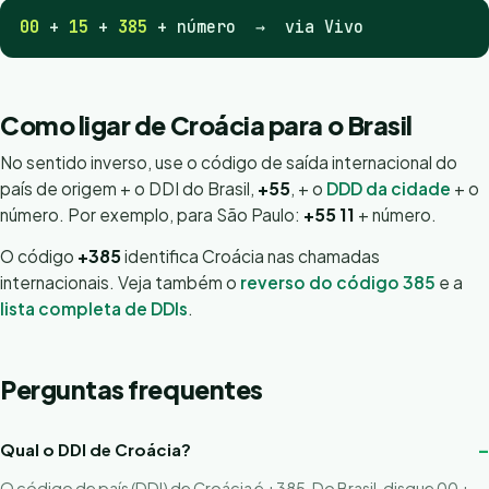
00
+
15
+
385
+ número → via Vivo
Como ligar de Croácia para o Brasil
No sentido inverso, use o código de saída internacional do
país de origem + o DDI do Brasil,
+55
, + o
DDD da cidade
+ o
número. Por exemplo, para São Paulo:
+55 11
+ número.
O código
+385
identifica Croácia nas chamadas
internacionais. Veja também o
reverso do código 385
e a
lista completa de DDIs
.
Perguntas frequentes
Qual o DDI de Croácia?
O código de país (DDI) de Croácia é +385. Do Brasil, disque 00 +