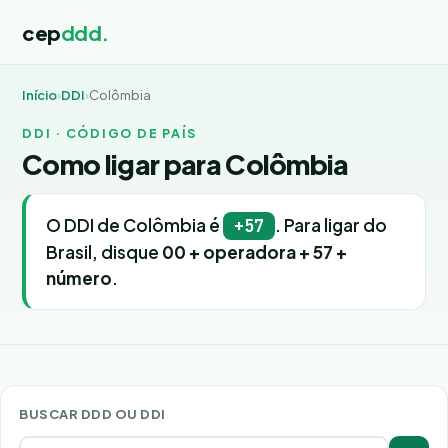
cep
ddd.
Início
›
DDI
›
Colômbia
DDI · CÓDIGO DE PAÍS
Como ligar para Colômbia
O DDI de Colômbia é
. Para ligar do
+57
Brasil, disque
00 + operadora + 57 +
número
.
BUSCAR DDD OU DDI