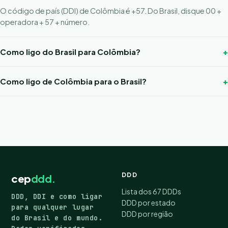
O código de país (DDI) de Colômbia é +57. Do Brasil, disque 00 +
operadora + 57 + número.
Como ligo do Brasil para Colômbia?
Como ligo de Colômbia para o Brasil?
DDD
cep
ddd.
Lista dos 67 DDDs
DDD, DDI e como ligar
DDD por estado
para qualquer lugar
DDD por região
do Brasil e do mundo.