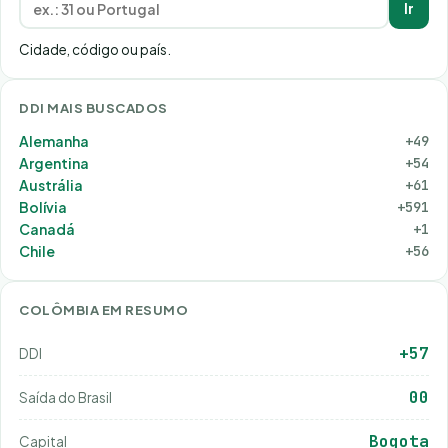
Ir
Cidade, código ou país.
DDI MAIS BUSCADOS
Alemanha
+49
Argentina
+54
Austrália
+61
Bolívia
+591
Canadá
+1
Chile
+56
COLÔMBIA EM RESUMO
+57
DDI
00
Saída do Brasil
Bogota
Capital