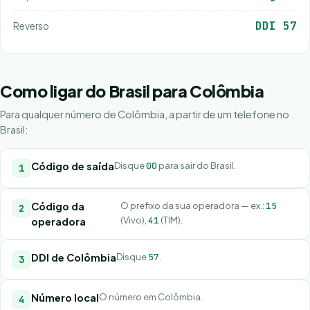
DDI 57
Reverso
Como ligar do Brasil para Colômbia
Para qualquer número de Colômbia, a partir de um telefone no
Brasil:
Código de saída
Disque
00
para sair do Brasil.
Código da
O prefixo da sua operadora — ex.:
15
(Vivo),
41
(TIM).
operadora
DDI de Colômbia
Disque
57
.
Número local
O número em Colômbia.