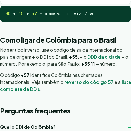
00
+
15
+
57
+ número → via Vivo
Como ligar de Colômbia para o Brasil
No sentido inverso, use o código de saída internacional do
país de origem + o DDI do Brasil,
+55
, + o
DDD da cidade
+ o
número. Por exemplo, para São Paulo:
+55 11
+ número.
O código
+57
identifica Colômbia nas chamadas
internacionais. Veja também o
reverso do código 57
e a
lista
completa de DDIs
.
Perguntas frequentes
Qual o DDI de Colômbia?