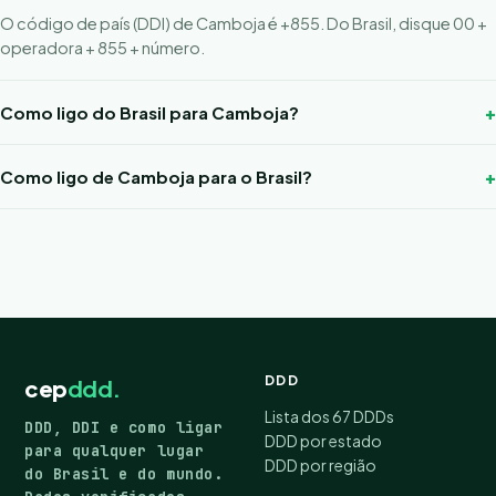
O código de país (DDI) de Camboja é +855. Do Brasil, disque 00 +
operadora + 855 + número.
Como ligo do Brasil para Camboja?
Como ligo de Camboja para o Brasil?
DDD
cep
ddd.
Lista dos 67 DDDs
DDD, DDI e como ligar
DDD por estado
para qualquer lugar
DDD por região
do Brasil e do mundo.