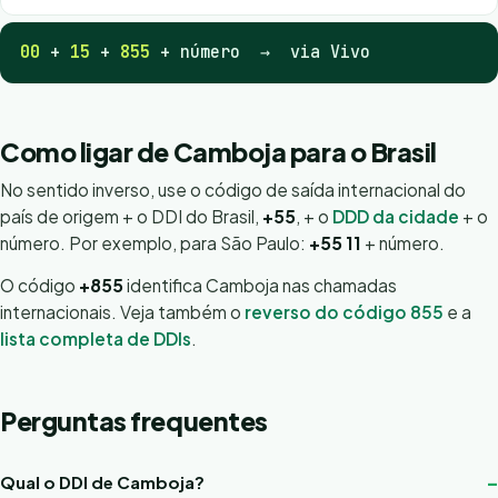
00
+
15
+
855
+ número → via Vivo
Como ligar de Camboja para o Brasil
No sentido inverso, use o código de saída internacional do
país de origem + o DDI do Brasil,
+55
, + o
DDD da cidade
+ o
número. Por exemplo, para São Paulo:
+55 11
+ número.
O código
+855
identifica Camboja nas chamadas
internacionais. Veja também o
reverso do código 855
e a
lista completa de DDIs
.
Perguntas frequentes
Qual o DDI de Camboja?