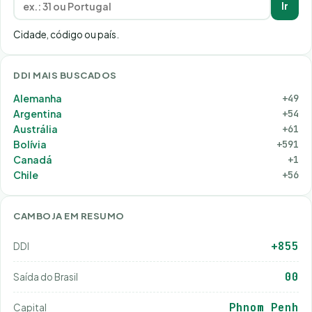
Ir
Cidade, código ou país.
DDI MAIS BUSCADOS
Alemanha
+49
Argentina
+54
Austrália
+61
Bolívia
+591
Canadá
+1
Chile
+56
CAMBOJA EM RESUMO
+855
DDI
00
Saída do Brasil
Phnom Penh
Capital