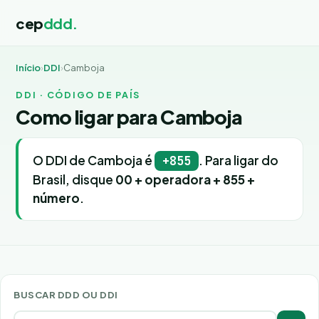
cep
ddd.
Início
›
DDI
›
Camboja
DDI · CÓDIGO DE PAÍS
Como ligar para Camboja
O DDI de Camboja é
. Para ligar do
+855
Brasil, disque
00 + operadora + 855 +
número
.
BUSCAR DDD OU DDI