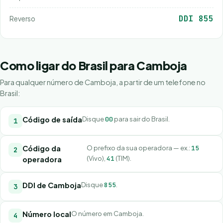
DDI 855
Reverso
Como ligar do Brasil para Camboja
Para qualquer número de Camboja, a partir de um telefone no
Brasil:
Código de saída
Disque
00
para sair do Brasil.
Código da
O prefixo da sua operadora — ex.:
15
(Vivo),
41
(TIM).
operadora
DDI de Camboja
Disque
855
.
Número local
O número em Camboja.