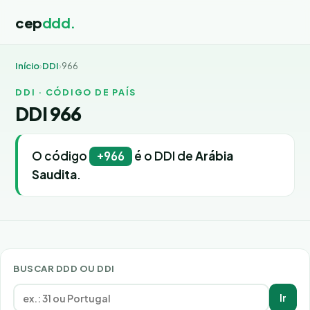
cep
ddd.
Início
›
DDI
›
966
DDI · CÓDIGO DE PAÍS
DDI 966
O código
é o DDI de
Arábia
+966
Saudita
.
BUSCAR DDD OU DDI
Ir