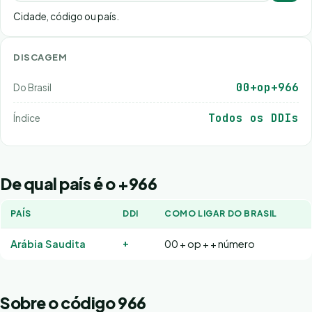
Cidade, código ou país.
DISCAGEM
00+op+966
Do Brasil
Todos os DDIs
Índice
De qual país é o +966
PAÍS
DDI
COMO LIGAR DO BRASIL
+
Arábia Saudita
00 + op + + número
Sobre o código 966