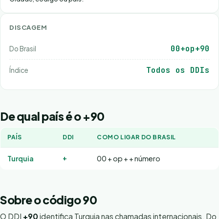
DISCAGEM
00+op+90
Do Brasil
Todos os DDIs
Índice
De qual país é o +90
PAÍS
DDI
COMO LIGAR DO BRASIL
+
Turquia
00 + op + + número
Sobre o código 90
O DDI
+90
identifica Turquia nas chamadas internacionais. Do