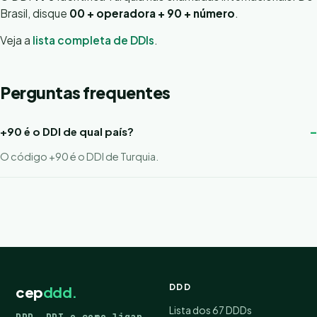
Brasil, disque
00 + operadora + 90 + número
.
Veja a
lista completa de DDIs
.
Perguntas frequentes
+90 é o DDI de qual país?
O código +90 é o DDI de Turquia.
DDD
cep
ddd.
Lista dos 67 DDDs