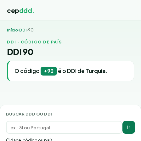
cep
ddd.
Início
›
DDI
›
90
DDI · CÓDIGO DE PAÍS
DDI 90
O código
é o DDI de
Turquia
.
+90
BUSCAR DDD OU DDI
Ir
Cidade, código ou país.