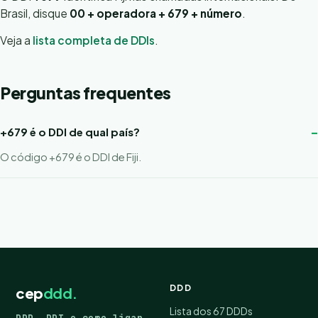
Brasil, disque
00 + operadora + 679 + número
.
Veja a
lista completa de DDIs
.
Perguntas frequentes
+679 é o DDI de qual país?
O código +679 é o DDI de Fiji.
DDD
cep
ddd.
Lista dos 67 DDDs