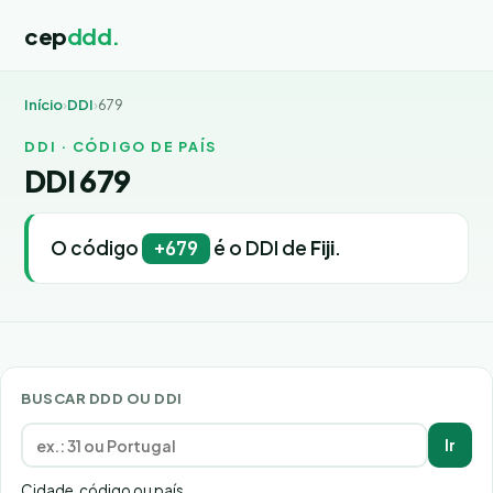
cep
ddd.
Início
›
DDI
›
679
DDI · CÓDIGO DE PAÍS
DDI 679
O código
é o DDI de
Fiji
.
+679
BUSCAR DDD OU DDI
Ir
Cidade, código ou país.