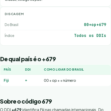
DISCAGEM
00+op+679
Do Brasil
Todos os DDIs
Índice
De qual país é o +679
PAÍS
DDI
COMO LIGAR DO BRASIL
+
Fiji
00 + op + + número
Sobre o código 679
O DDI
+679
identifica Fiji nas chamadas internacionais. Do