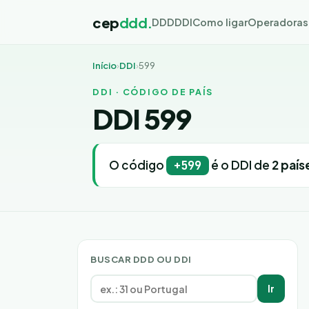
cep
ddd.
DDD
DDI
Como ligar
Operadoras
Início
›
DDI
›
599
DDI · CÓDIGO DE PAÍS
DDI 599
O código
é o DDI de
2 país
+599
BUSCAR DDD OU DDI
Ir