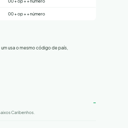
00 + op + + número
00 + op + + número
a um usa o mesmo código de país,
Baixos Caribenhos.