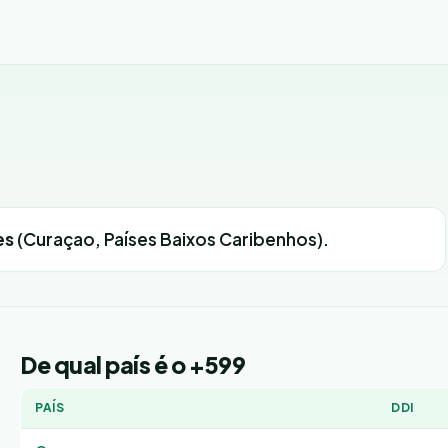
es
(Curaçao, Países Baixos Caribenhos).
De qual país é o +599
PAÍS
DDI