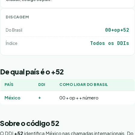
DISCAGEM
00+op+52
Do Brasil
Todos os DDIs
Índice
De qual país é o +52
PAÍS
DDI
COMO LIGAR DO BRASIL
+
México
00 + op + + número
Sobre o código 52
O DDI
+52
identifica México nas chamadas internacionais. Do