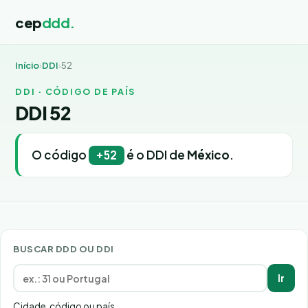
cep
ddd.
Início
›
DDI
›
52
DDI · CÓDIGO DE PAÍS
DDI 52
O código
é o DDI de
México
.
+52
BUSCAR DDD OU DDI
Ir
Cidade, código ou país.