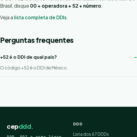
Brasil, disque
00 + operadora + 52 + número
.
Veja a
lista completa de DDIs
.
Perguntas frequentes
+52 é o DDI de qual país?
O código +52 é o DDI de México.
DDD
cep
ddd.
Lista dos 67 DDDs