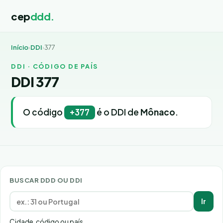
cep
ddd.
Início
›
DDI
›
377
DDI · CÓDIGO DE PAÍS
DDI 377
O código
é o DDI de
Mônaco
.
+377
BUSCAR DDD OU DDI
Ir
Cidade, código ou país.