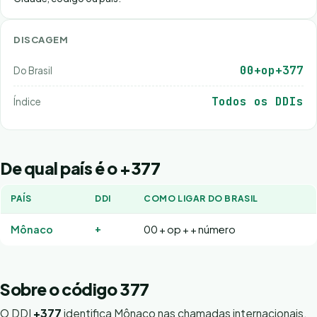
DISCAGEM
00+op+377
Do Brasil
Todos os DDIs
Índice
De qual país é o +377
PAÍS
DDI
COMO LIGAR DO BRASIL
+
Mônaco
00 + op + + número
Sobre o código 377
O DDI
+377
identifica Mônaco nas chamadas internacionais.