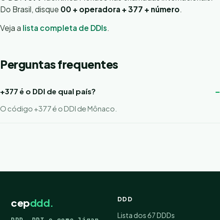
Do Brasil, disque
00 + operadora + 377 + número
.
Veja a
lista completa de DDIs
.
Perguntas frequentes
+377 é o DDI de qual país?
O código +377 é o DDI de Mônaco.
DDD
cep
ddd.
Lista dos 67 DDDs