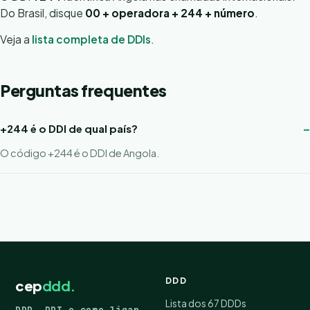
Do Brasil, disque
00 + operadora + 244 + número
.
Veja a
lista completa de DDIs
.
Perguntas frequentes
+244 é o DDI de qual país?
O código +244 é o DDI de Angola.
DDD
cep
ddd.
Lista dos 67 DDDs