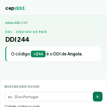
cep
ddd.
Início
›
DDI
›
244
DDI · CÓDIGO DE PAÍS
DDI 244
O código
é o DDI de
Angola
.
+244
BUSCAR DDD OU DDI
Ir
Cidade, código ou país.