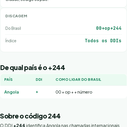
DISCAGEM
00+op+244
Do Brasil
Todos os DDIs
Índice
De qual país é o +244
PAÍS
DDI
COMO LIGAR DO BRASIL
+
Angola
00 + op + + número
Sobre o código 244
O DDI
+244
identifica Angola nas chamadas internacionais.