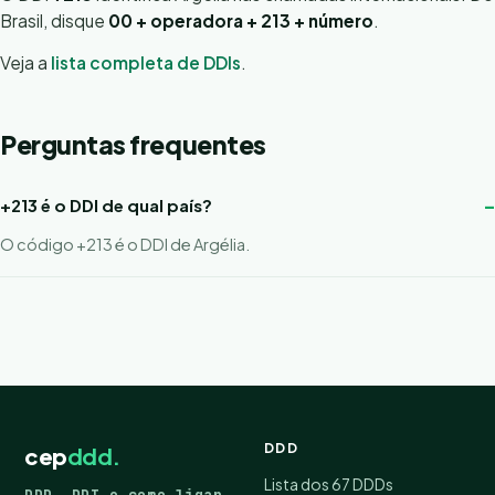
Brasil, disque
00 + operadora + 213 + número
.
Veja a
lista completa de DDIs
.
Perguntas frequentes
+213 é o DDI de qual país?
O código +213 é o DDI de Argélia.
DDD
cep
ddd.
Lista dos 67 DDDs