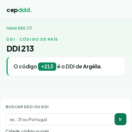
cep
ddd.
Início
›
DDI
›
213
DDI · CÓDIGO DE PAÍS
DDI 213
O código
é o DDI de
Argélia
.
+213
BUSCAR DDD OU DDI
Ir
Cidade, código ou país.