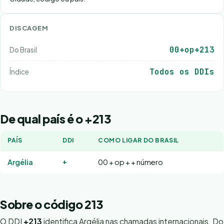
DISCAGEM
00+op+213
Do Brasil
Todos os DDIs
Índice
De qual país é o +213
PAÍS
DDI
COMO LIGAR DO BRASIL
+
Argélia
00 + op + + número
Sobre o código 213
O DDI
+213
identifica Argélia nas chamadas internacionais. Do