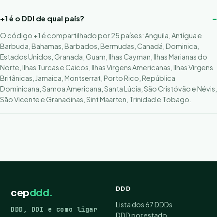
+1 é o DDI de qual país?
O código +1 é compartilhado por 25 países: Anguila, Antígua e
Barbuda, Bahamas, Barbados, Bermudas, Canadá, Dominica,
Estados Unidos, Granada, Guam, Ilhas Cayman, Ilhas Marianas do
Norte, Ilhas Turcas e Caicos, Ilhas Virgens Americanas, Ilhas Virgens
Britânicas, Jamaica, Montserrat, Porto Rico, República
Dominicana, Samoa Americana, Santa Lúcia, São Cristóvão e Névis,
São Vicente e Granadinas, Sint Maarten, Trinidad e Tobago.
DDD
cep
ddd.
Lista dos 67 DDDs
DDD, DDI e como ligar
DDD por estado