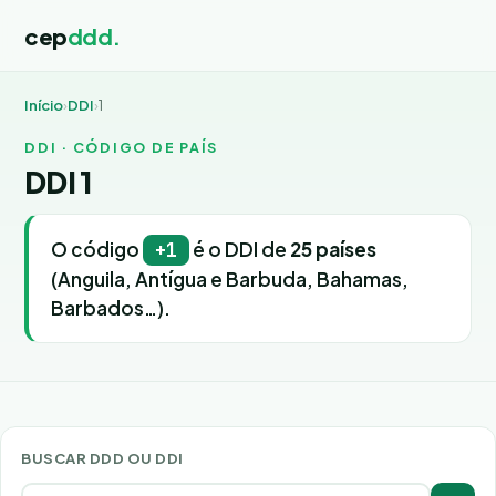
cep
ddd.
Início
›
DDI
›
1
DDI · CÓDIGO DE PAÍS
DDI 1
O código
é o DDI de
25 países
+1
(Anguila, Antígua e Barbuda, Bahamas,
Barbados…).
BUSCAR DDD OU DDI