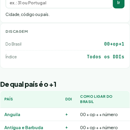
Ir
Cidade, código ou país.
DISCAGEM
00+op+1
Do Brasil
Todos os DDIs
Índice
De qual país é o +1
COMO LIGAR DO
PAÍS
DDI
BRASIL
+
Anguila
00 + op + + número
+
Antígua e Barbuda
00 + op + + número