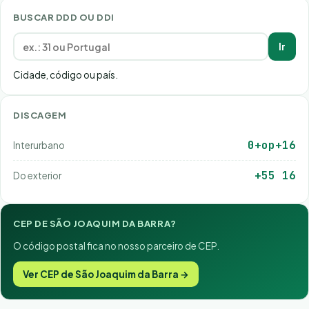
BUSCAR DDD OU DDI
Ir
Cidade, código ou país.
DISCAGEM
0+op+16
Interurbano
+55 16
Do exterior
CEP DE SÃO JOAQUIM DA BARRA?
O código postal fica no nosso parceiro de CEP.
Ver CEP de São Joaquim da Barra →