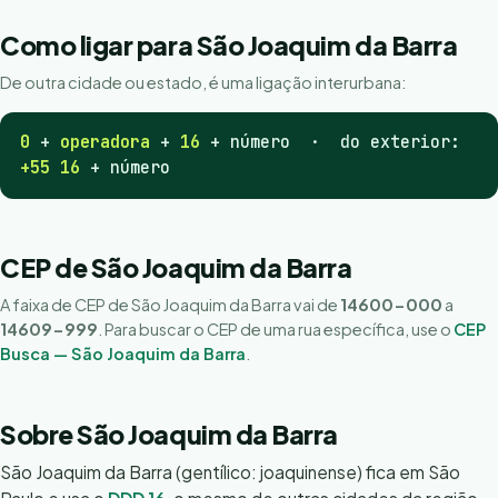
Como ligar para São Joaquim da Barra
De outra cidade ou estado, é uma ligação interurbana:
0
+
operadora
+
16
+ número · do exterior:
+55 16
+ número
CEP de São Joaquim da Barra
A faixa de CEP de São Joaquim da Barra vai de
14600-000
a
14609-999
. Para buscar o CEP de uma rua específica, use o
CEP
Busca — São Joaquim da Barra
.
Sobre São Joaquim da Barra
São Joaquim da Barra (gentílico: joaquinense) fica em São