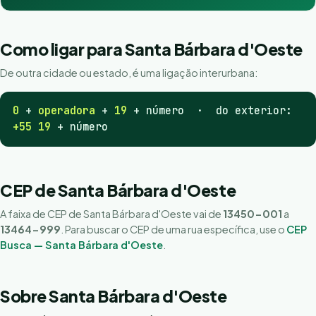
Como ligar para Santa Bárbara d'Oeste
De outra cidade ou estado, é uma ligação interurbana:
0
+
operadora
+
19
+ número · do exterior:
+55 19
+ número
CEP de Santa Bárbara d'Oeste
A faixa de CEP de Santa Bárbara d'Oeste vai de
13450-001
a
13464-999
. Para buscar o CEP de uma rua específica, use o
CEP
Busca — Santa Bárbara d'Oeste
.
Sobre Santa Bárbara d'Oeste