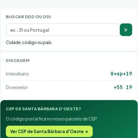
BUSCAR DDD OU DDI
Ir
Cidade, código ou país.
DISCAGEM
0+op+19
Interurbano
+55 19
Do exterior
CEP DE SANTA BÁRBARA D'OESTE?
O código postal fica no nosso parceiro de CEP.
Ver CEP de Santa Bárbara d'Oeste →