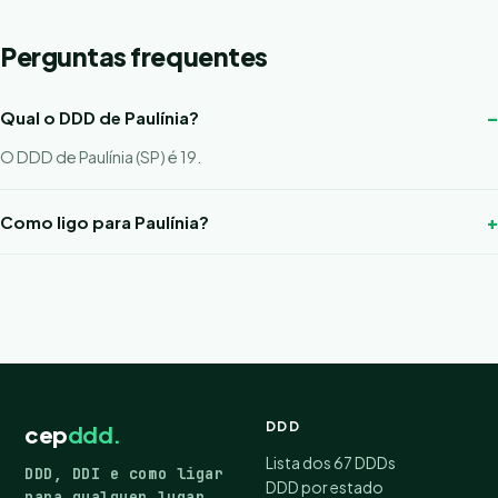
Perguntas frequentes
Qual o DDD de Paulínia?
O DDD de Paulínia (SP) é 19.
Como ligo para Paulínia?
DDD
cep
ddd.
Lista dos 67 DDDs
DDD, DDI e como ligar
DDD por estado
para qualquer lugar