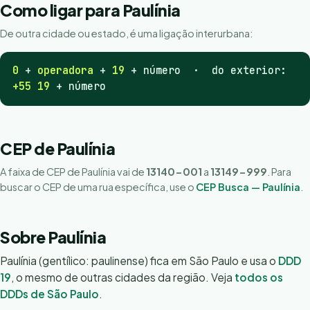
Como ligar para Paulínia
De outra cidade ou estado, é uma ligação interurbana:
0
+
operadora
+
19
+ número · do exterior:
+55 19
+ número
CEP de Paulínia
A faixa de CEP de Paulínia vai de
13140-001
a
13149-999
. Para
buscar o CEP de uma rua específica, use o
CEP Busca — Paulínia
.
Sobre Paulínia
Paulínia (gentílico: paulinense) fica em São Paulo e usa o
DDD
19
, o mesmo de outras cidades da região. Veja
todos os
DDDs de São Paulo
.