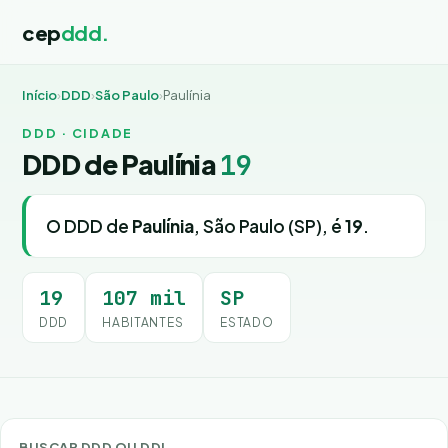
cep
ddd.
Início
›
DDD
›
São Paulo
›
Paulínia
DDD · CIDADE
DDD de Paulínia
19
O DDD de
Paulínia
, São Paulo (SP), é
19
.
19
107 mil
SP
DDD
HABITANTES
ESTADO
BUSCAR DDD OU DDI