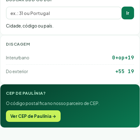
Ir
Cidade, código ou país.
DISCAGEM
0+op+19
Interurbano
+55 19
Do exterior
CEP DE PAULÍNIA?
O código postal fica no nosso parceiro de CEP.
Ver CEP de Paulínia →