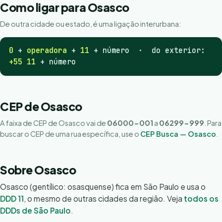
Como ligar para Osasco
De outra cidade ou estado, é uma ligação interurbana:
0
+
operadora
+
11
+ número · do exterior:
+55 11
+ número
CEP de Osasco
A faixa de CEP de Osasco vai de
06000-001
a
06299-999
. Para
buscar o CEP de uma rua específica, use o
CEP Busca — Osasco
.
Sobre Osasco
Osasco (gentílico: osasquense) fica em São Paulo e usa o
DDD 11
, o mesmo de outras cidades da região. Veja
todos os
DDDs de São Paulo
.