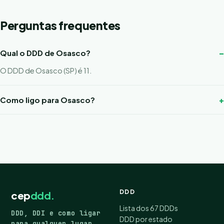
Perguntas frequentes
Qual o DDD de Osasco?
O DDD de Osasco (SP) é 11.
Como ligo para Osasco?
DDD
cep
ddd.
Lista dos 67 DDDs
DDD, DDI e como ligar
DDD por estado
para qualquer lugar