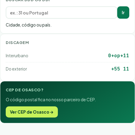
Ir
Cidade, código ou país.
DISCAGEM
0+op+11
Interurbano
+55 11
Do exterior
CEP DE OSASCO?
O código postal fica no nosso parceiro de CEP.
Ver CEP de Osasco →