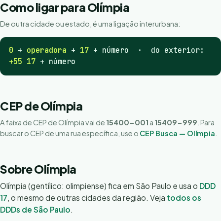
Como ligar para Olímpia
De outra cidade ou estado, é uma ligação interurbana:
0
+
operadora
+
17
+ número · do exterior:
+55 17
+ número
CEP de Olímpia
A faixa de CEP de Olímpia vai de
15400-001
a
15409-999
. Para
buscar o CEP de uma rua específica, use o
CEP Busca — Olímpia
.
Sobre Olímpia
Olímpia (gentílico: olimpiense) fica em São Paulo e usa o
DDD
17
, o mesmo de outras cidades da região. Veja
todos os
DDDs de São Paulo
.