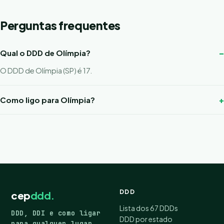
Perguntas frequentes
Qual o DDD de Olímpia?
O DDD de Olímpia (SP) é 17.
Como ligo para Olímpia?
DDD
cep
ddd.
Lista dos 67 DDDs
DDD, DDI e como ligar
DDD por estado
para qualquer lugar