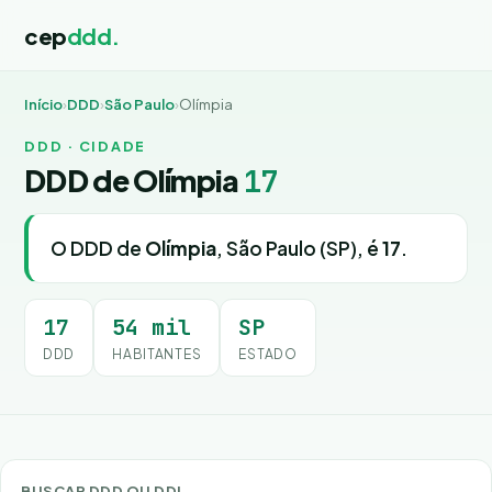
cep
ddd.
Início
›
DDD
›
São Paulo
›
Olímpia
DDD · CIDADE
DDD de Olímpia
17
O DDD de
Olímpia
, São Paulo (SP), é
17
.
17
54 mil
SP
DDD
HABITANTES
ESTADO
BUSCAR DDD OU DDI