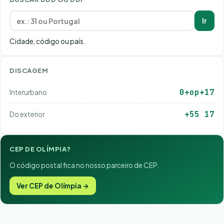
Ir
Cidade, código ou país.
DISCAGEM
0+op+17
Interurbano
+55 17
Do exterior
CEP DE OLÍMPIA?
O código postal fica no nosso parceiro de CEP.
Ver CEP de Olímpia →