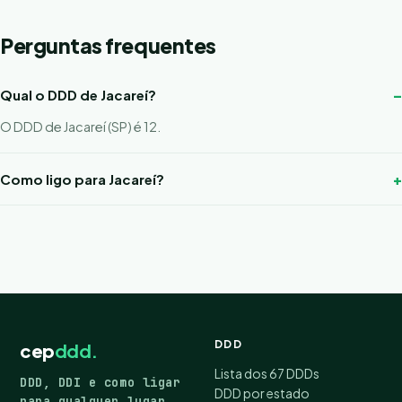
Perguntas frequentes
Qual o DDD de Jacareí?
O DDD de Jacareí (SP) é 12.
Como ligo para Jacareí?
DDD
cep
ddd.
Lista dos 67 DDDs
DDD, DDI e como ligar
DDD por estado
para qualquer lugar