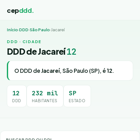
cep
ddd.
Início
›
DDD
›
São Paulo
›
Jacareí
DDD · CIDADE
DDD de Jacareí
12
O DDD de
Jacareí
, São Paulo (SP), é
12
.
12
232 mil
SP
DDD
HABITANTES
ESTADO
BUSCAR DDD OU DDI