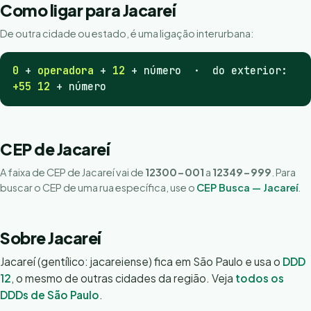
Como ligar para Jacareí
De outra cidade ou estado, é uma ligação interurbana:
0
+
operadora
+
12
+ número · do exterior:
+55 12
+ número
CEP de Jacareí
A faixa de CEP de Jacareí vai de
12300-001
a
12349-999
. Para
buscar o CEP de uma rua específica, use o
CEP Busca — Jacareí
.
Sobre Jacareí
Jacareí (gentílico: jacareiense) fica em São Paulo e usa o
DDD
12
, o mesmo de outras cidades da região. Veja
todos os
DDDs de São Paulo
.