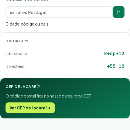
Ir
Cidade, código ou país.
DISCAGEM
0+op+12
Interurbano
+55 12
Do exterior
CEP DE JACAREÍ?
O código postal fica no nosso parceiro de CEP.
Ver CEP de Jacareí →