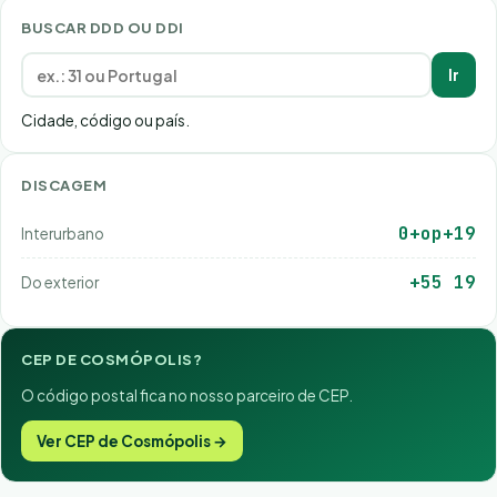
BUSCAR DDD OU DDI
Ir
Cidade, código ou país.
DISCAGEM
0+op+19
Interurbano
+55 19
Do exterior
CEP DE COSMÓPOLIS?
O código postal fica no nosso parceiro de CEP.
Ver CEP de Cosmópolis →