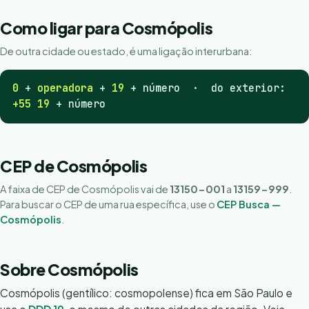
Como ligar para Cosmópolis
De outra cidade ou estado, é uma ligação interurbana:
0
+
operadora
+
19
+ número · do exterior:
+55 19
+ número
CEP de Cosmópolis
A faixa de CEP de Cosmópolis vai de
13150-001
a
13159-999
.
Para buscar o CEP de uma rua específica, use o
CEP Busca —
Cosmópolis
.
Sobre Cosmópolis
Cosmópolis (gentílico: cosmopolense) fica em São Paulo e