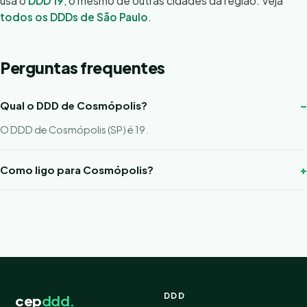
usa o
DDD 19
, o mesmo de outras cidades da região. Veja
todos os DDDs de São Paulo
.
Perguntas frequentes
Qual o DDD de Cosmópolis?
O DDD de Cosmópolis (SP) é 19.
Como ligo para Cosmópolis?
DDD
cep
ddd.