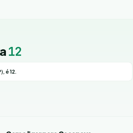
va
12
P), é
12
.