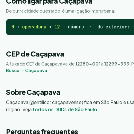
Como ligar para Caçapava
De outra cidade ou estado, é uma ligação interurbana:
0
+
operadora
+
12
+ número · do exterior:
CEP de Caçapava
A faixa de CEP de Caçapava vai de
12280-001
a
12299-999
. 
Busca — Caçapava
.
Sobre Caçapava
Caçapava (gentílico: caçapavense) fica em São Paulo e us
região. Veja
todos os DDDs de São Paulo
.
Perguntas frequentes