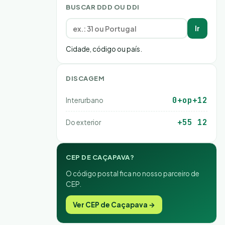
BUSCAR DDD OU DDI
Ir
Cidade, código ou país.
DISCAGEM
0+op+12
Interurbano
+55 12
Do exterior
CEP DE CAÇAPAVA?
O código postal fica no nosso parceiro de
CEP.
Ver CEP de Caçapava →