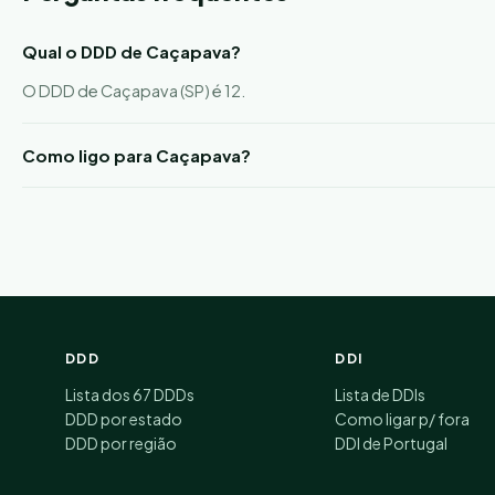
Qual o DDD de Caçapava?
O DDD de Caçapava (SP) é 12.
Como ligo para Caçapava?
DDD
DDI
Lista dos 67 DDDs
Lista de DDIs
DDD por estado
Como ligar p/ fora
DDD por região
DDI de Portugal