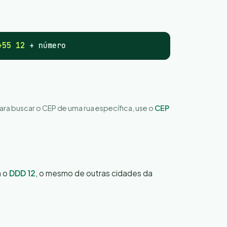
+55 12
+ número
Para buscar o CEP de uma rua específica, use o
CEP
a o
DDD 12
, o mesmo de outras cidades da