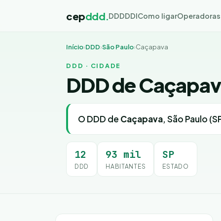
cep
ddd.
DDD
DDI
Como ligar
Operadoras
Início
›
DDD
›
São Paulo
›
Caçapava
DDD · CIDADE
DDD de Caçapa
O DDD de
Caçapava
, São Paulo (S
12
93 mil
SP
DDD
HABITANTES
ESTADO