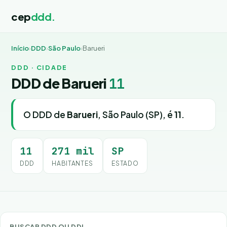
cep
ddd.
Início
›
DDD
›
São Paulo
›
Barueri
DDD · CIDADE
DDD de Barueri
11
O DDD de
Barueri
, São Paulo (SP), é
11
.
11
271 mil
SP
DDD
HABITANTES
ESTADO
BUSCAR DDD OU DDI