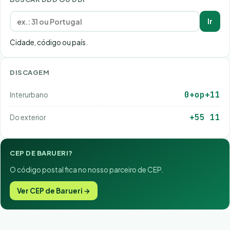
Ir
Cidade, código ou país.
DISCAGEM
0+op+11
Interurbano
+55 11
Do exterior
CEP DE BARUERI?
O código postal fica no nosso parceiro de CEP.
Ver CEP de Barueri →