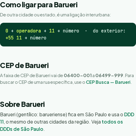
Como ligar para Barueri
De outra cidade ou estado, é uma ligação interurbana:
0
+
operadora
+
11
+ número · do exterior:
+55 11
+ número
CEP de Barueri
A faixa de CEP de Barueri vai de
06400-001
a
06499-999
. Para
buscar o CEP de uma rua específica, use o
CEP Busca — Barueri
.
Sobre Barueri
Barueri (gentílico: barueriense) fica em São Paulo e usa o
DDD
11
, o mesmo de outras cidades da região. Veja
todos os
DDDs de São Paulo
.