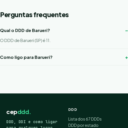
Perguntas frequentes
Qual o DDD de Barueri?
O DDD de Barueri (SP) é 11.
Como ligo para Barueri?
DDD
cep
ddd.
Lista dos 67 DDDs
DDD, DDI e como ligar
DDD por estado
para qualquer lugar