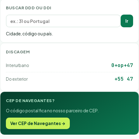
BUSCAR DDD OU DDI
Ir
Cidade, código ou país.
DISCAGEM
0+op+47
Interurbano
+55 47
Do exterior
CEP DE NAVEGANTES?
O código postal fica no nosso parceiro de CEP.
Ver CEP de Navegantes →