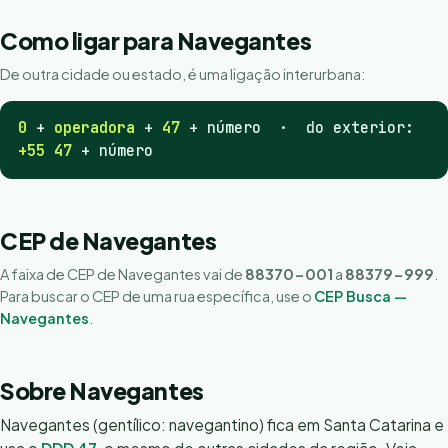
Como ligar para Navegantes
De outra cidade ou estado, é uma ligação interurbana:
0
+
operadora
+
47
+ número · do exterior:
+55 47
+ número
CEP de Navegantes
A faixa de CEP de Navegantes vai de
88370-001
a
88379-999
.
Para buscar o CEP de uma rua específica, use o
CEP Busca —
Navegantes
.
Sobre Navegantes
Navegantes (gentílico: navegantino) fica em Santa Catarina e