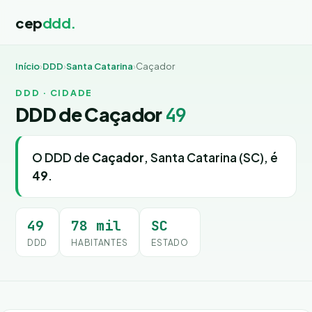
cep
ddd.
Início
›
DDD
›
Santa Catarina
›
Caçador
DDD · CIDADE
DDD de Caçador
49
O DDD de
Caçador
, Santa Catarina (SC), é
49
.
49
78 mil
SC
DDD
HABITANTES
ESTADO