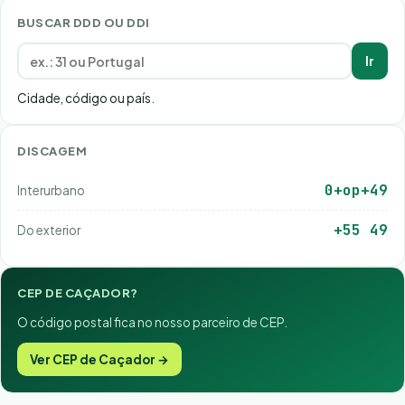
BUSCAR DDD OU DDI
Ir
Cidade, código ou país.
DISCAGEM
0+op+49
Interurbano
+55 49
Do exterior
CEP DE CAÇADOR?
O código postal fica no nosso parceiro de CEP.
Ver CEP de Caçador →