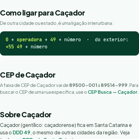
Como ligar para Caçador
De outra cidade ou estado, é uma ligação interurbana:
0
+
operadora
+
49
+ número · do exterior:
+55 49
+ número
CEP de Caçador
A faixa de CEP de Caçador vai de
89500-001
a
89514-999
. Para
buscar o CEP de uma rua específica, use o
CEP Busca — Caçador
.
Sobre Caçador
Caçador (gentílico: caçadorense) fica em Santa Catarina e
usa o
DDD 49
, o mesmo de outras cidades da região. Veja