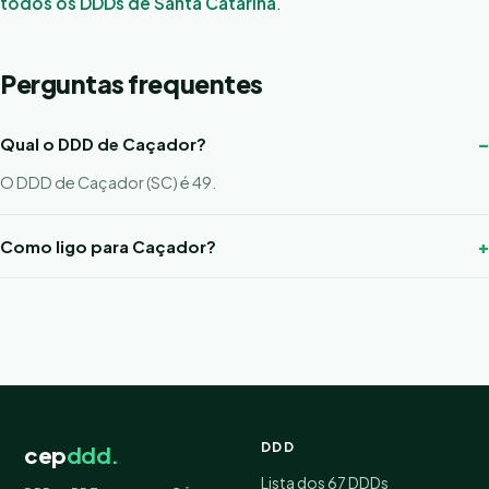
todos os DDDs de Santa Catarina
.
Perguntas frequentes
Qual o DDD de Caçador?
O DDD de Caçador (SC) é 49.
Como ligo para Caçador?
DDD
cep
ddd.
Lista dos 67 DDDs