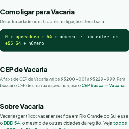
Como ligar para Vacaria
De outra cidade ou estado, é uma ligação interurbana:
0
+
operadora
+
54
+ número · do exterior:
+55 54
+ número
CEP de Vacaria
A faixa de CEP de Vacaria vai de
95200-001
a
95229-999
. Para
buscar o CEP de uma rua específica, use o
CEP Busca — Vacaria
.
Sobre Vacaria
Vacaria (gentílico: vacariense) fica em Rio Grande do Sul e usa
o
DDD 54
, o mesmo de outras cidades da região. Veja
todos