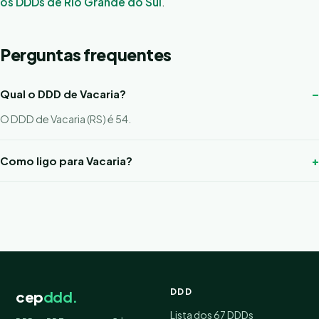
os DDDs de Rio Grande do Sul
.
Perguntas frequentes
Qual o DDD de Vacaria?
O DDD de Vacaria (RS) é 54.
Como ligo para Vacaria?
DDD
cep
ddd.
Lista dos 67 DDDs