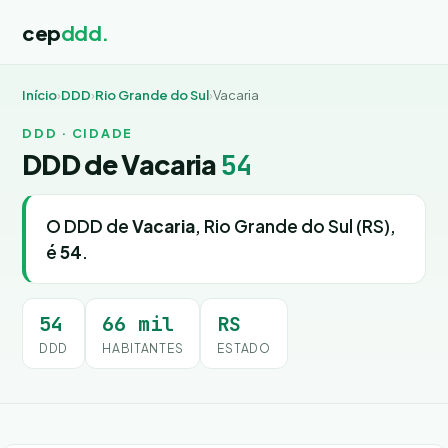
cep
ddd.
Início
›
DDD
›
Rio Grande do Sul
›
Vacaria
DDD · CIDADE
DDD de Vacaria
54
O DDD de
Vacaria
, Rio Grande do Sul (RS),
é
54
.
54
66 mil
RS
DDD
HABITANTES
ESTADO