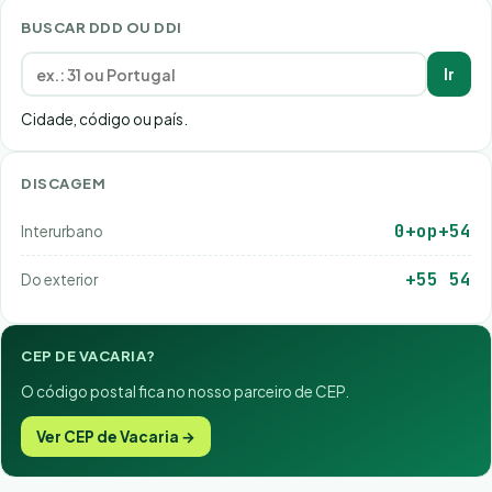
BUSCAR DDD OU DDI
Ir
Cidade, código ou país.
DISCAGEM
0+op+54
Interurbano
+55 54
Do exterior
CEP DE VACARIA?
O código postal fica no nosso parceiro de CEP.
Ver CEP de Vacaria →