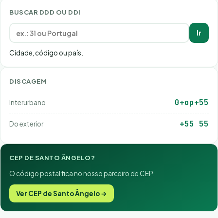
BUSCAR DDD OU DDI
Ir
Cidade, código ou país.
DISCAGEM
0+op+55
Interurbano
+55 55
Do exterior
CEP DE SANTO ÂNGELO?
O código postal fica no nosso parceiro de CEP.
Ver CEP de Santo Ângelo →