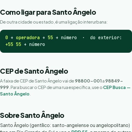
Como ligar para Santo Ângelo
De outra cidade ou estado, é uma ligação interurbana:
0
+
operadora
+
55
+ número · do exterior:
+55 55
+ número
CEP de Santo Ângelo
A faixa de CEP de Santo Ângelo vai de
98800-001
a
98849-
999
. Para buscar o CEP de uma rua específica, use o
CEP Busca —
Santo Ângelo
.
Sobre Santo Ângelo
Santo Ângelo (gentílico: santo-angelense ou angelopolitano)