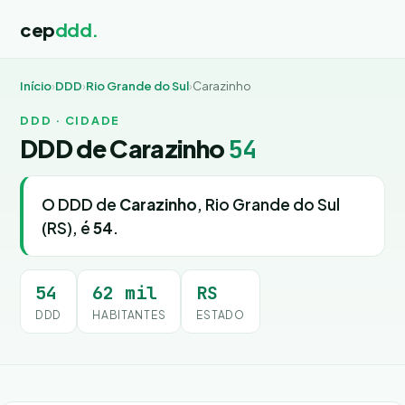
cep
ddd.
Início
›
DDD
›
Rio Grande do Sul
›
Carazinho
DDD · CIDADE
DDD de Carazinho
54
O DDD de
Carazinho
, Rio Grande do Sul
(RS), é
54
.
54
62 mil
RS
DDD
HABITANTES
ESTADO