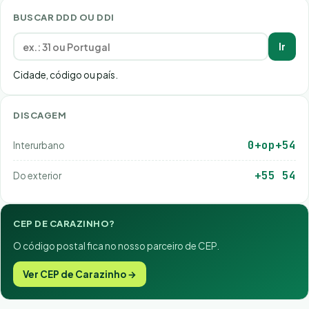
BUSCAR DDD OU DDI
Ir
Cidade, código ou país.
DISCAGEM
0+op+54
Interurbano
+55 54
Do exterior
CEP DE CARAZINHO?
O código postal fica no nosso parceiro de CEP.
Ver CEP de Carazinho →