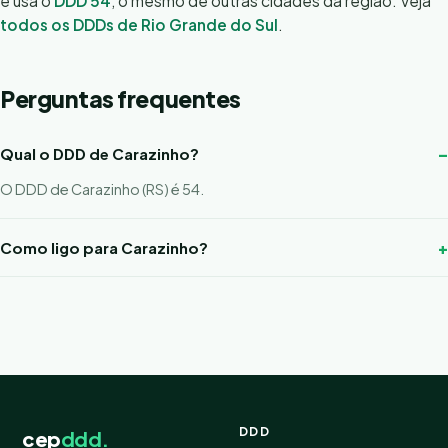
e usa o
DDD 54
, o mesmo de outras cidades da região. Veja
todos os DDDs de Rio Grande do Sul
.
Perguntas frequentes
Qual o DDD de Carazinho?
O DDD de Carazinho (RS) é 54.
Como ligo para Carazinho?
DDD
cep
ddd.