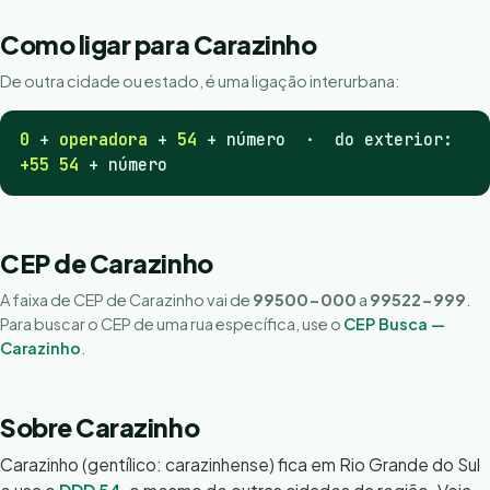
Como ligar para Carazinho
De outra cidade ou estado, é uma ligação interurbana:
0
+
operadora
+
54
+ número · do exterior:
+55 54
+ número
CEP de Carazinho
A faixa de CEP de Carazinho vai de
99500-000
a
99522-999
.
Para buscar o CEP de uma rua específica, use o
CEP Busca —
Carazinho
.
Sobre Carazinho
Carazinho (gentílico: carazinhense) fica em Rio Grande do Sul