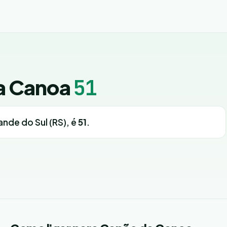
a Canoa
51
rande do Sul (RS), é
51
.