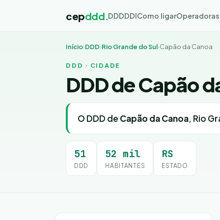
cep
ddd.
DDD
DDI
Como ligar
Operadoras
Início
›
DDD
›
Rio Grande do Sul
›
Capão da Canoa
DDD · CIDADE
DDD de Capão d
O DDD de
Capão da Canoa
, Rio G
51
52 mil
RS
DDD
HABITANTES
ESTADO