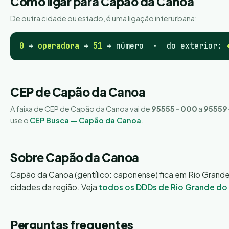
Como ligar para Capão da Canoa
De outra cidade ou estado, é uma ligação interurbana:
0
+
operadora
+
51
+ número · do exterior:
CEP de Capão da Canoa
A faixa de CEP de Capão da Canoa vai de
95555-000
a
95559
use o
CEP Busca — Capão da Canoa
.
Sobre Capão da Canoa
Capão da Canoa (gentílico: caponense) fica em Rio Grande
cidades da região. Veja
todos os DDDs de Rio Grande do 
Perguntas frequentes