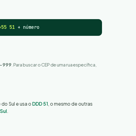
+55 51
+ número
-999
. Para buscar o CEP de uma rua específica,
 do Sul e usa o
DDD 51
, o mesmo de outras
Sul
.