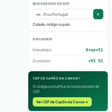
BUSCAR DDD OU DDI
Ir
Cidade, código ou país.
DISCAGEM
0+op+51
Interurbano
+55 51
Do exterior
CEP DE CAPÃO DA CANOA?
O código postal fica no nosso parceiro de
CEP.
Ver CEP de Capão da Canoa →