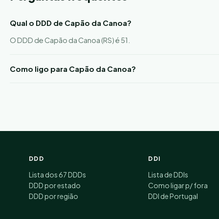
Qual o DDD de Capão da Canoa?
O DDD de Capão da Canoa (RS) é 51.
Como ligo para Capão da Canoa?
DDD
DDI
Lista dos 67 DDDs
Lista de DDIs
DDD por estado
Como ligar p/ fora
DDD por região
DDI de Portugal