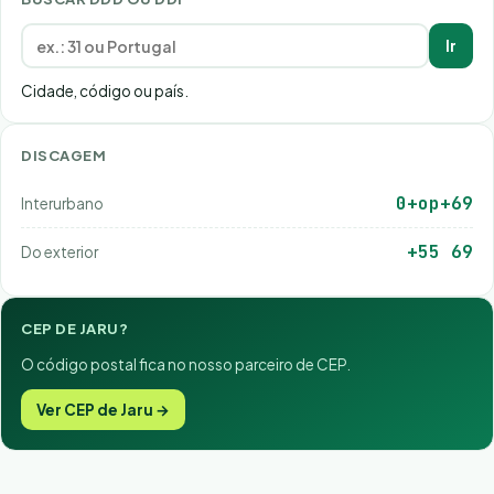
Ir
Cidade, código ou país.
DISCAGEM
0+op+69
Interurbano
+55 69
Do exterior
CEP DE JARU?
O código postal fica no nosso parceiro de CEP.
Ver CEP de Jaru →