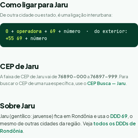
Como ligar para Jaru
De outra cidade ou estado, é uma ligação interurbana:
0
+
operadora
+
69
+ número · do exterior:
+55 69
+ número
CEP de Jaru
A faixa de CEP de Jaru vai de
76890-000
a
76897-999
. Para
buscar o CEP de uma rua específica, use o
CEP Busca — Jaru
.
Sobre Jaru
Jaru (gentílico: jaruense) fica em Rondônia e usa o
DDD 69
, o
mesmo de outras cidades da região. Veja
todos os DDDs de
Rondônia
.