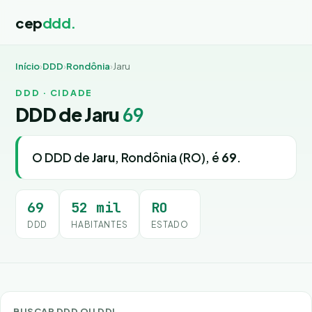
cep
ddd.
Início
›
DDD
›
Rondônia
›
Jaru
DDD · CIDADE
DDD de Jaru
69
O DDD de
Jaru
, Rondônia (RO), é
69
.
69
52 mil
RO
DDD
HABITANTES
ESTADO
BUSCAR DDD OU DDI