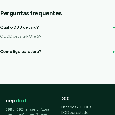
Perguntas frequentes
Qual o DDD de Jaru?
O DDD de Jaru (RO) é 69.
Como ligo para Jaru?
DDD
cep
ddd.
Lista dos 67 DDDs
DDD, DDI e como ligar
DDD por estado
para qualquer lugar