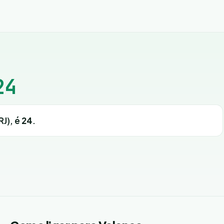
24
RJ), é
24
.