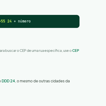
+55 24
+ número
Para buscar o CEP de uma rua específica, use o
CEP
o
DDD 24
, o mesmo de outras cidades da