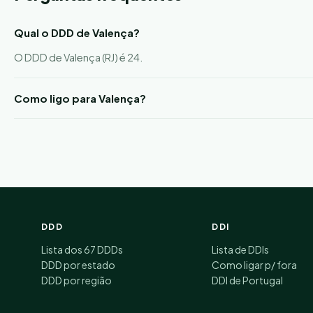
Qual o DDD de Valença?
O DDD de Valença (RJ) é 24.
Como ligo para Valença?
DDD
DDI
Lista dos 67 DDDs
Lista de DDIs
DDD por estado
Como ligar p/ fora
DDD por região
DDI de Portugal