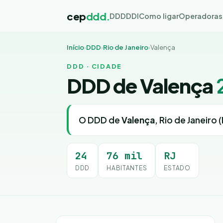
cep
ddd.
DDD
DDI
Como ligar
Operadoras
Início
›
DDD
›
Rio de Janeiro
›
Valença
DDD · CIDADE
DDD de Valença
O DDD de
Valença
, Rio de Janeiro (
24
76 mil
RJ
DDD
HABITANTES
ESTADO