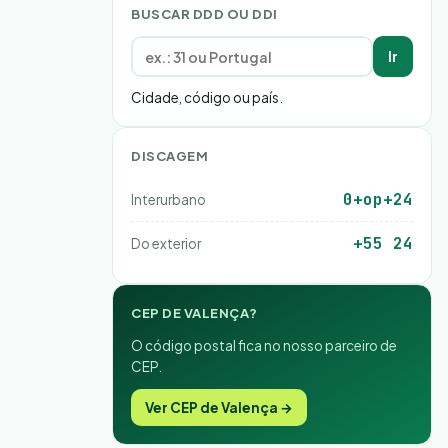
BUSCAR DDD OU DDI
Ir
Cidade, código ou país.
DISCAGEM
0+op+24
Interurbano
+55 24
Do exterior
CEP DE VALENÇA?
O código postal fica no nosso parceiro de
CEP.
Ver CEP de Valença →