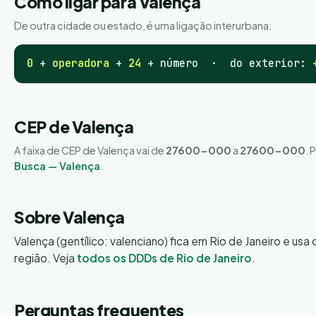
Como ligar para Valença
De outra cidade ou estado, é uma ligação interurbana:
0
+
operadora
+
24
+ número · do exterior:
CEP de Valença
A faixa de CEP de Valença vai de
27600-000
a
27600-000
. 
Busca — Valença
.
Sobre Valença
Valença (gentílico: valenciano) fica em Rio de Janeiro e usa 
região. Veja
todos os DDDs de Rio de Janeiro
.
Perguntas frequentes